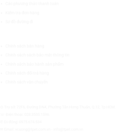
Các phương thức thanh toán
Kiểm tra đơn hàng
Sơ đồ đường đi
CHÍNH SÁCH CHUNG
Chính sách bán hàng
Chính sách sách bảo mật thông tin
Chính sách bảo hành sản phẩm
Chính sách đổi trả hàng
Chính sách vận chuyển
CÔNG TY CỔ PHẦN THƯƠNG MẠI THIẾT BỊ THỊNH PHÁT
⊙ Trụ sở: 72F6, Đường DN4, Phường Tân Hưng Thuận, Q.12, Tp.HCM.
☏ Điện thoại: 028.3535.1596.
✆ Di động: 0975.674.534
✉ Email: vcuong@tpet.com.vn - info@tpet.com.vn