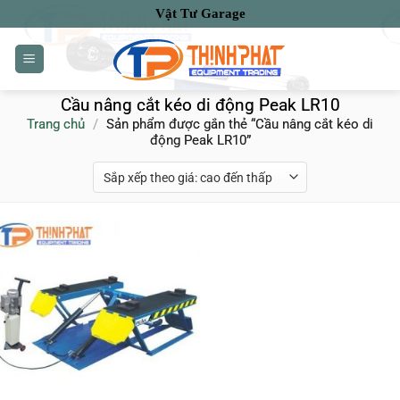
Bỏ
Vật Tư Garage
qua
nội
dung
Cầu nâng cắt kéo di động Peak LR10
Trang chủ
/
Sản phẩm được gắn thẻ “Cầu nâng cắt kéo di
động Peak LR10”