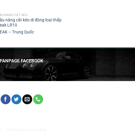
ẦU NÂNG CẮT KÉO
ầu nâng cắt kéo di động loại thấp
eak LR10
EAK – Trung Quốc
FANPAGE FACEBOOK
HỖ TRỢ KHÁCH HÀNG
Hướng dẫn mua hàng