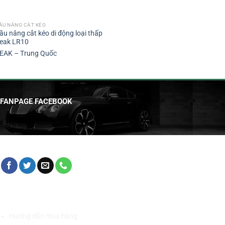
ẦU NÂNG CẮT KÉO
ầu nâng cắt kéo di động loại thấp
eak LR10
EAK – Trung Quốc
FANPAGE FACEBOOK
HỖ TRỢ KHÁCH HÀNG
Hướng dẫn mua hàng