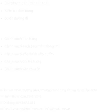
Các phương thức thanh toán
Kiểm tra đơn hàng
Sơ đồ đường đi
CHÍNH SÁCH CHUNG
Chính sách bán hàng
Chính sách sách bảo mật thông tin
Chính sách bảo hành sản phẩm
Chính sách đổi trả hàng
Chính sách vận chuyển
CÔNG TY CỔ PHẦN THƯƠNG MẠI THIẾT BỊ THỊNH PHÁT
⊙ Trụ sở: 72F6, Đường DN4, Phường Tân Hưng Thuận, Q.12, Tp.HCM.
☏ Điện thoại: 028.3535.1596.
✆ Di động: 0975.674.534
✉ Email: vcuong@tpet.com.vn - info@tpet.com.vn