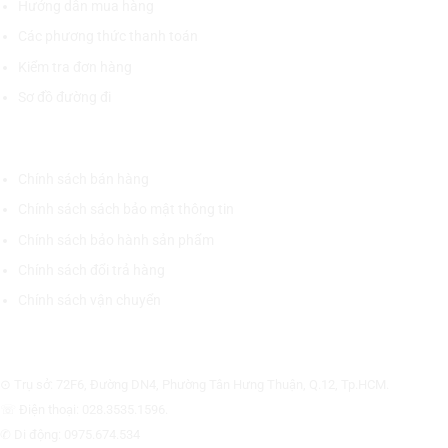
Hướng dẫn mua hàng
Các phương thức thanh toán
Kiểm tra đơn hàng
Sơ đồ đường đi
CHÍNH SÁCH CHUNG
Chính sách bán hàng
Chính sách sách bảo mật thông tin
Chính sách bảo hành sản phẩm
Chính sách đổi trả hàng
Chính sách vận chuyển
CÔNG TY CỔ PHẦN THƯƠNG MẠI THIẾT BỊ THỊNH PHÁT
⊙ Trụ sở: 72F6, Đường DN4, Phường Tân Hưng Thuận, Q.12, Tp.HCM.
☏ Điện thoại: 028.3535.1596.
✆ Di động: 0975.674.534