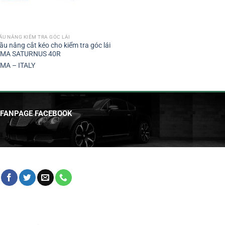
ẦU NÂNG KIỂM TRA GÓC LÁI
ầu nâng cắt kéo cho kiểm tra góc lái
MA SATURNUS 40R
MA – ITALY
FANPAGE FACEBOOK
HỖ TRỢ KHÁCH HÀNG