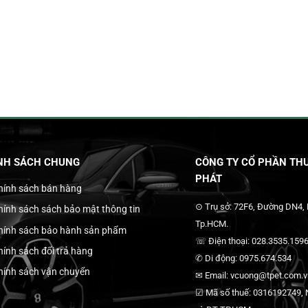
NH SÁCH CHUNG
CÔNG TY CỔ PHẦN THƯ
PHÁT
hính sách bán hàng
⊙ Trụ sở: 72F6, Đường DN4,
hính sách sách bảo mật thông tin
Tp.HCM.
hính sách bảo hành sản phẩm
☏ Điện thoại: 028.3535.1596
hính sách đổi trả hàng
✆ Di động: 0975.674.534
hính sách vận chuyển
✉ Email: vcuong@tpet.com.vn
☑ Mã số thuế: 0316192749, N