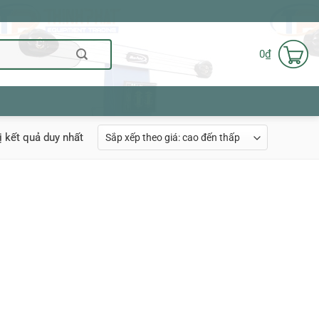
0
₫
ị kết quả duy nhất