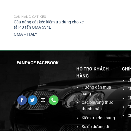
CẦU NÂNG CẮT KÉO
Cầu nâng cắt kéo kiểm tra dùng cho xe
tải 40 tấn OMA 534E
OMA – ITALY
FANPAGE FACEBOOK
HỖ TRỢ KHÁCH
CHÍ
HÀNG
C
Hướng dẫn mua
C
hàng
C
Các phương thức
C
thanh toán
C
Kiểm tra đơn hàng
Sơ đồ đường đi