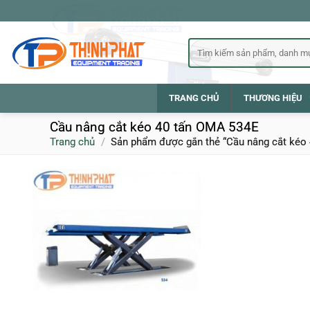
Bỏ
qua
nội
Tìm
kiếm:
dung
TRANG CHỦ
THƯƠNG HIỆU
Cầu nâng cắt kéo 40 tấn OMA 534E
Trang chủ
/
Sản phẩm được gắn thẻ “Cầu nâng cắt kéo