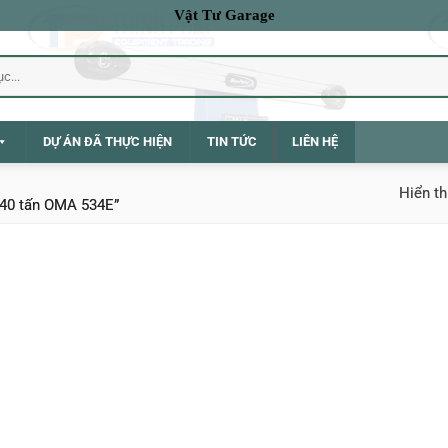
Vật Tư Garage
DỰ ÁN ĐÃ THỰC HIỆN
TIN TỨC
LIÊN HỆ
Hiển th
 40 tấn OMA 534E”