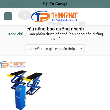
Bỏ
Vật Tư Garage
qua
nội
dung
cầu nâng bảo dưỡng nhanh
Trang chủ
/
Sản phẩm được gắn thẻ “cầu nâng bảo dưỡng
nhanh”