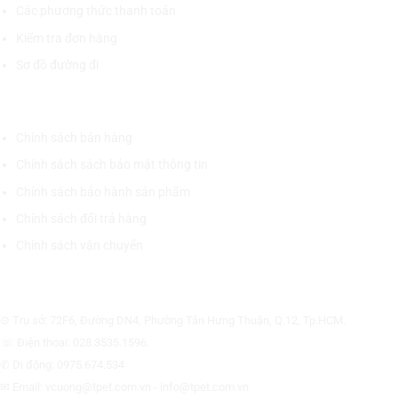
Các phương thức thanh toán
Kiểm tra đơn hàng
Sơ đồ đường đi
CHÍNH SÁCH CHUNG
Chính sách bán hàng
Chính sách sách bảo mật thông tin
Chính sách bảo hành sản phẩm
Chính sách đổi trả hàng
Chính sách vận chuyển
CÔNG TY CỔ PHẦN THƯƠNG MẠI THIẾT BỊ THỊNH PHÁT
⊙ Trụ sở: 72F6, Đường DN4, Phường Tân Hưng Thuận, Q.12, Tp.HCM.
☏ Điện thoại: 028.3535.1596.
✆ Di động: 0975.674.534
✉ Email: vcuong@tpet.com.vn - info@tpet.com.vn