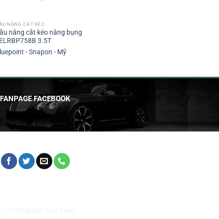
ẦU NÂNG CẮT KÉO
ầu nâng cắt kéo nâng bụng
ELRBP758B 3.5T
luepoint - Snapon - Mỹ
FANPAGE FACEBOOK
HỖ TRỢ KHÁCH HÀNG
Hướng dẫn mua hàng