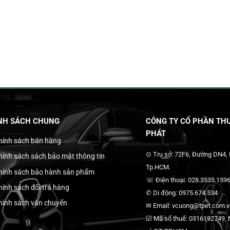
NH SÁCH CHUNG
CÔNG TY CỔ PHẦN THƯ
PHÁT
hính sách bán hàng
⊙ Trụ sở: 72F6, Đường DN4,
hính sách sách bảo mật thông tin
Tp.HCM.
hính sách bảo hành sản phẩm
☏ Điện thoại: 028.3535.1596
hính sách đổi trả hàng
✆ Di động: 0975.674.534
hính sách vận chuyển
✉ Email: vcuong@tpet.com.vn
☑ Mã số thuế: 0316192749, N