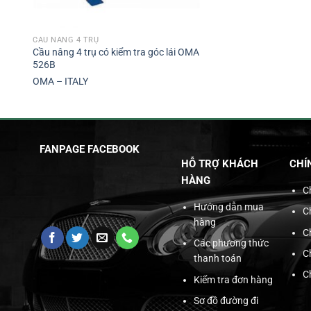
CẦU NÂNG 4 TRỤ
Cầu nâng 4 trụ có kiểm tra góc lái OMA
526B
OMA – ITALY
FANPAGE FACEBOOK
HỖ TRỢ KHÁCH
CHÍ
HÀNG
C
Hướng dẫn mua
C
hàng
C
Các phương thức
C
thanh toán
C
Kiểm tra đơn hàng
Sơ đồ đường đi