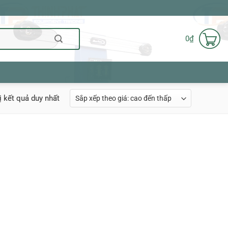
0
₫
ị kết quả duy nhất