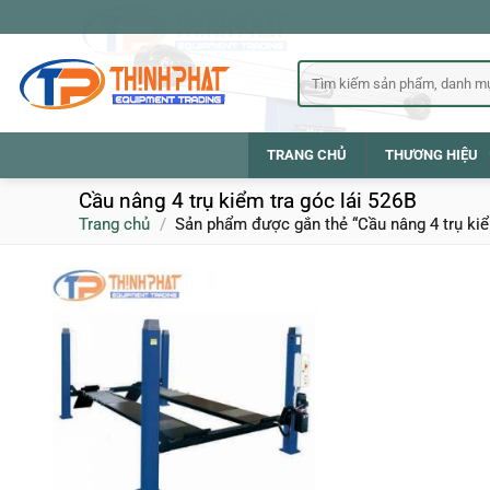
Bỏ
qua
nội
Tìm
kiếm:
dung
TRANG CHỦ
THƯƠNG HIỆU
Cầu nâng 4 trụ kiểm tra góc lái 526B
Trang chủ
/
Sản phẩm được gắn thẻ “Cầu nâng 4 trụ kiểm