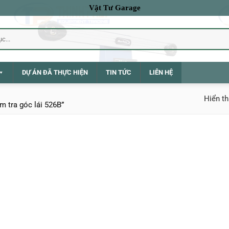
Vật Tư Garage
DỰ ÁN ĐÃ THỰC HIỆN
TIN TỨC
LIÊN HỆ
Hiển th
 tra góc lái 526B”