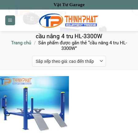
Bỏ
Vật Tư Garage
qua
nội
dung
cầu nâng 4 tru HL-3300W
Trang chủ
/
Sản phẩm được gắn thẻ “cầu nâng 4 tru HL-
3300W”