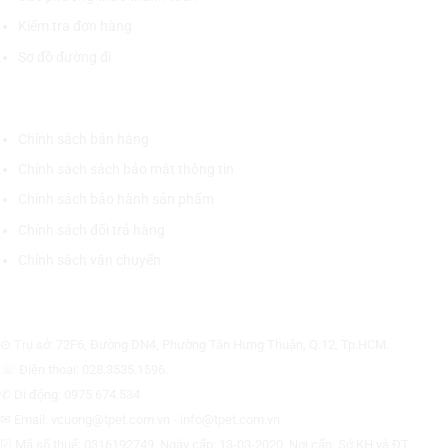
Kiểm tra đơn hàng
Sơ đồ đường đi
CHÍNH SÁCH CHUNG
Chính sách bán hàng
Chính sách sách bảo mật thông tin
Chính sách bảo hành sản phẩm
Chính sách đổi trả hàng
Chính sách vận chuyển
CÔNG TY CỔ PHẦN THƯƠNG MẠI THIẾT BỊ THỊNH PHÁT
⊙ Trụ sở: 72F6, Đường DN4, Phường Tân Hưng Thuận, Q.12, Tp.HCM.
☏ Điện thoại: 028.3535.1596.
✆ Di động: 0975.674.534
✉ Email: vcuong@tpet.com.vn - info@tpet.com.vn
☑ Mã số thuế: 0316192749, Ngày cấp: 13-03-2020, Nơi cấp: Sở KH và ĐT