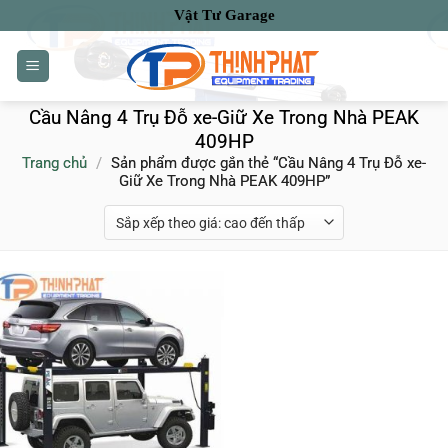
Bỏ
Vật Tư Garage
qua
nội
dung
Cầu Nâng 4 Trụ Đỗ xe-Giữ Xe Trong Nhà PEAK
409HP
Trang chủ
/
Sản phẩm được gắn thẻ “Cầu Nâng 4 Trụ Đỗ xe-
Giữ Xe Trong Nhà PEAK 409HP”