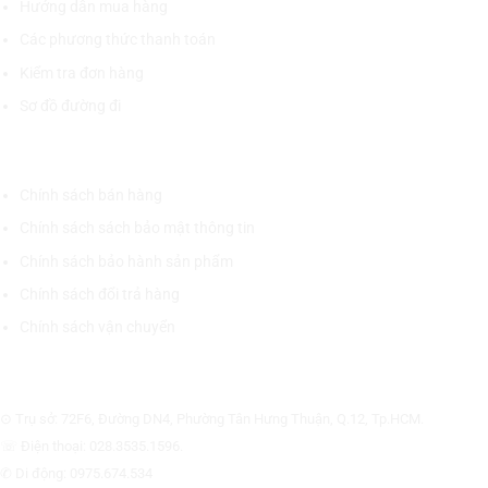
Hướng dẫn mua hàng
Các phương thức thanh toán
Kiểm tra đơn hàng
Sơ đồ đường đi
CHÍNH SÁCH CHUNG
Chính sách bán hàng
Chính sách sách bảo mật thông tin
Chính sách bảo hành sản phẩm
Chính sách đổi trả hàng
Chính sách vận chuyển
CÔNG TY CỔ PHẦN THƯƠNG MẠI THIẾT BỊ THỊNH PHÁT
⊙ Trụ sở: 72F6, Đường DN4, Phường Tân Hưng Thuận, Q.12, Tp.HCM.
☏ Điện thoại: 028.3535.1596.
✆ Di động: 0975.674.534