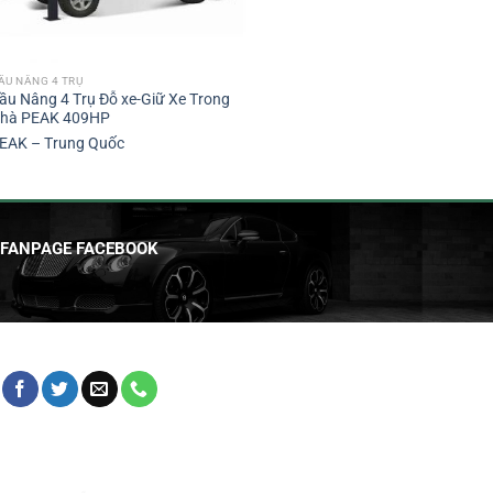
ẦU NÂNG 4 TRỤ
ầu Nâng 4 Trụ Đỗ xe-Giữ Xe Trong
hà PEAK 409HP
EAK – Trung Quốc
FANPAGE FACEBOOK
HỖ TRỢ KHÁCH HÀNG