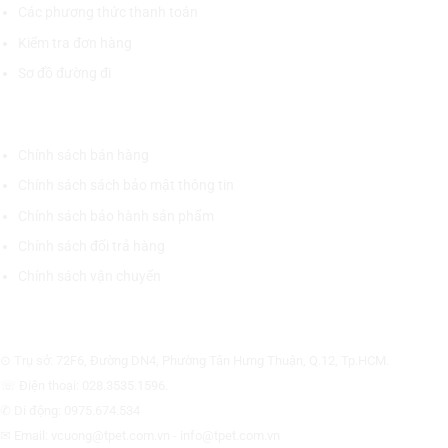
Các phương thức thanh toán
Kiểm tra đơn hàng
Sơ đồ đường đi
CHÍNH SÁCH CHUNG
Chính sách bán hàng
Chính sách sách bảo mật thông tin
Chính sách bảo hành sản phẩm
Chính sách đổi trả hàng
Chính sách vận chuyển
CÔNG TY CỔ PHẦN THƯƠNG MẠI THIẾT BỊ THỊNH PHÁT
⊙ Trụ sở: 72F6, Đường DN4, Phường Tân Hưng Thuận, Q.12, Tp.HCM.
☏ Điện thoại: 028.3535.1596.
✆ Di động: 0975.674.534
✉ Email: vcuong@tpet.com.vn - info@tpet.com.vn