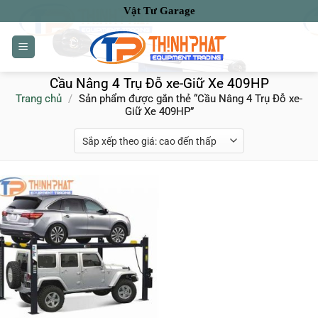
Bỏ
Vật Tư Garage
qua
nội
dung
Cầu Nâng 4 Trụ Đỗ xe-Giữ Xe 409HP
Trang chủ
/
Sản phẩm được gắn thẻ “Cầu Nâng 4 Trụ Đỗ xe-
Giữ Xe 409HP”