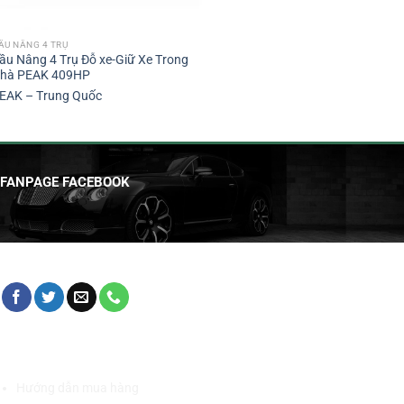
ẦU NÂNG 4 TRỤ
ầu Nâng 4 Trụ Đỗ xe-Giữ Xe Trong
hà PEAK 409HP
EAK – Trung Quốc
FANPAGE FACEBOOK
HỖ TRỢ KHÁCH HÀNG
Hướng dẫn mua hàng