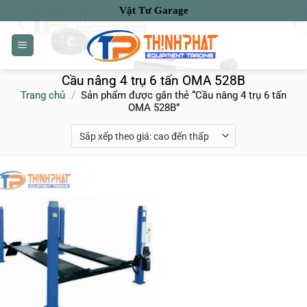
Bỏ
Vật Tư Garage
qua
nội
dung
Cầu nâng 4 trụ 6 tấn OMA 528B
Trang chủ
/
Sản phẩm được gắn thẻ “Cầu nâng 4 trụ 6 tấn
OMA 528B”