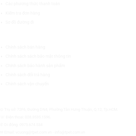
Các phương thức thanh toán
Kiểm tra đơn hàng
Sơ đồ đường đi
CHÍNH SÁCH CHUNG
Chính sách bán hàng
Chính sách sách bảo mật thông tin
Chính sách bảo hành sản phẩm
Chính sách đổi trả hàng
Chính sách vận chuyển
CÔNG TY CỔ PHẦN THƯƠNG MẠI THIẾT BỊ THỊNH PHÁT
⊙ Trụ sở: 72F6, Đường DN4, Phường Tân Hưng Thuận, Q.12, Tp.HCM.
☏ Điện thoại: 028.3535.1596.
✆ Di động: 0975.674.534
✉ Email: vcuong@tpet.com.vn - info@tpet.com.vn