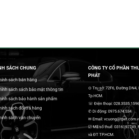
NH SÁCH CHUNG
CÔNG TY CỔ PHẦN THƯ
PHÁT
hính sách bán hàng
⊙ Trụ sở: 72F6, Đường DN4,
hính sách sách bảo mật thông tin
Tp.HCM.
hính sách bảo hành sản phẩm
☏ Điện thoại: 028.3535.1596
hính sách đổi trả hàng
✆ Di động: 0975.674.534
hính sách vận chuyển
✉ Email: vcuong@tpet.com.vn
☑ Mã số thuế: 0316192749, N
và ĐT TP.HCM.