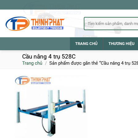
Bỏ
qua
nội
Tìm
kiếm:
dung
TRANG CHỦ
THƯƠNG HIỆU
Cầu nâng 4 trụ 528C
Trang chủ
/
Sản phẩm được gắn thẻ “Cầu nâng 4 trụ 52