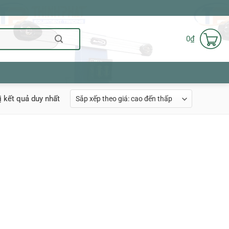
0
₫
ị kết quả duy nhất