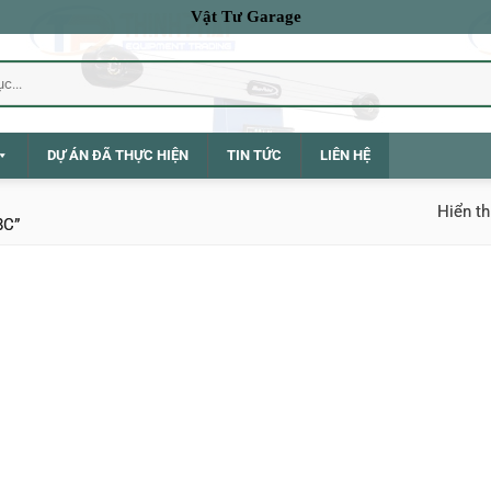
Vật Tư Garage
DỰ ÁN ĐÃ THỰC HIỆN
TIN TỨC
LIÊN HỆ
Hiển th
8C”