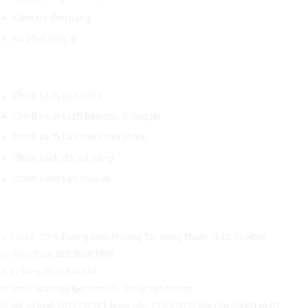
Kiểm tra đơn hàng
Sơ đồ đường đi
CHÍNH SÁCH CHUNG
Chính sách bán hàng
Chính sách sách bảo mật thông tin
Chính sách bảo hành sản phẩm
Chính sách đổi trả hàng
Chính sách vận chuyển
CÔNG TY CỔ PHẦN THƯƠNG MẠI THIẾT BỊ THỊNH PHÁT
⊙ Trụ sở: 72F6, Đường DN4, Phường Tân Hưng Thuận, Q.12, Tp.HCM.
☏ Điện thoại: 028.3535.1596.
✆ Di động: 0975.674.534
✉ Email: vcuong@tpet.com.vn - info@tpet.com.vn
☑ Mã số thuế: 0316192749, Ngày cấp: 13-03-2020, Nơi cấp: Sở KH và ĐT