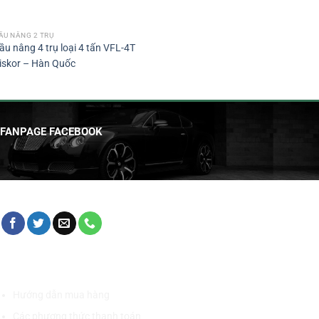
ẦU NÂNG 2 TRỤ
ầu nâng 4 trụ loại 4 tấn VFL-4T
iskor – Hàn Quốc
FANPAGE FACEBOOK
HỖ TRỢ KHÁCH HÀNG
Hướng dẫn mua hàng
Các phương thức thanh toán