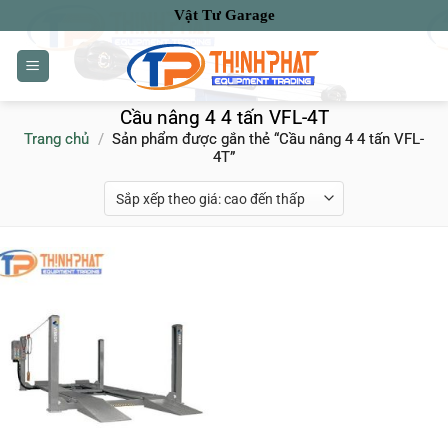
Bỏ
Vật Tư Garage
qua
nội
dung
Cầu nâng 4 4 tấn VFL-4T
Trang chủ
/
Sản phẩm được gắn thẻ “Cầu nâng 4 4 tấn VFL-
4T”