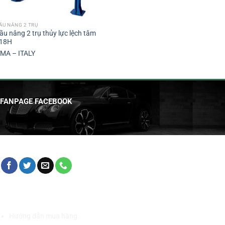
ẦU NÂNG 2 TRỤ
ầu nâng 2 trụ thủy lực lệch tâm
18H
MA – ITALY
FANPAGE FACEBOOK
HỖ TRỢ KHÁCH HÀNG
Hướng dẫn mua hàng