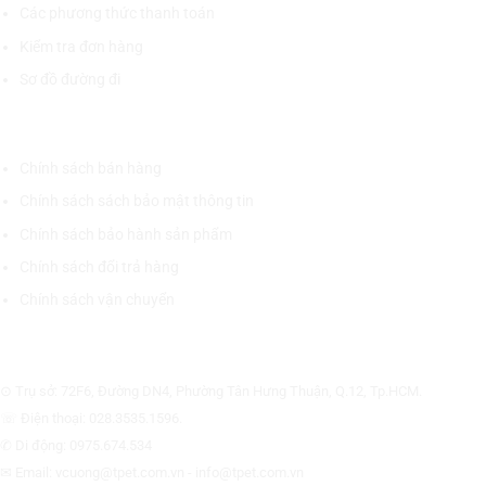
Các phương thức thanh toán
Kiểm tra đơn hàng
Sơ đồ đường đi
CHÍNH SÁCH CHUNG
Chính sách bán hàng
Chính sách sách bảo mật thông tin
Chính sách bảo hành sản phẩm
Chính sách đổi trả hàng
Chính sách vận chuyển
CÔNG TY CỔ PHẦN THƯƠNG MẠI THIẾT BỊ THỊNH PHÁT
⊙ Trụ sở: 72F6, Đường DN4, Phường Tân Hưng Thuận, Q.12, Tp.HCM.
☏ Điện thoại: 028.3535.1596.
✆ Di động: 0975.674.534
✉ Email: vcuong@tpet.com.vn - info@tpet.com.vn