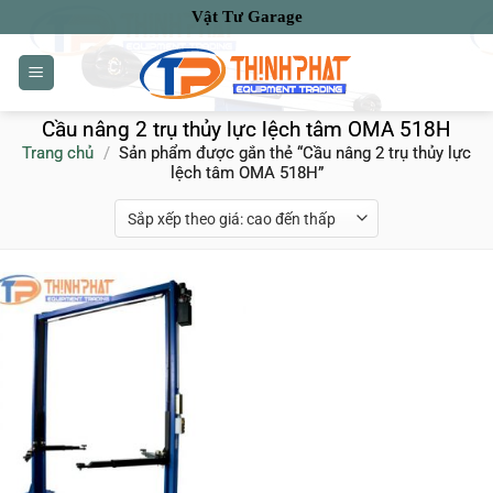
Bỏ
Vật Tư Garage
qua
nội
dung
Cầu nâng 2 trụ thủy lực lệch tâm OMA 518H
Trang chủ
/
Sản phẩm được gắn thẻ “Cầu nâng 2 trụ thủy lực
lệch tâm OMA 518H”