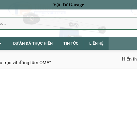
Vật Tư Garage
DỰ ÁN ĐÃ THỰC HIỆN
TIN TỨC
LIÊN HỆ
Hiển th
u trục vít đồng tâm OMA”