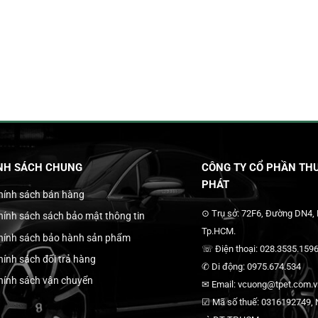
NH SÁCH CHUNG
CÔNG TY CỔ PHẦN THƯ
PHÁT
hính sách bán hàng
⊙ Trụ sở: 72F6, Đường DN4,
hính sách sách bảo mật thông tin
Tp.HCM.
hính sách bảo hành sản phẩm
☏ Điện thoại: 028.3535.1596
hính sách đổi trả hàng
✆ Di động: 0975.674.534
hính sách vận chuyển
✉ Email: vcuong@tpet.com.vn
☑ Mã số thuế: 0316192749, N