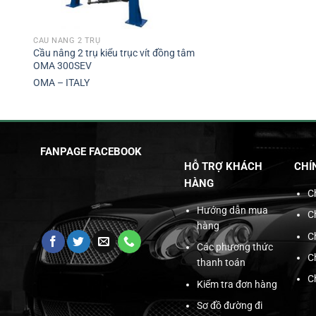
CẦU NÂNG 2 TRỤ
Cầu nâng 2 trụ kiểu trục vít đồng tâm
OMA 300SEV
OMA – ITALY
FANPAGE FACEBOOK
HỖ TRỢ KHÁCH
CHÍ
HÀNG
C
Hướng dẫn mua
C
hàng
C
Các phương thức
C
thanh toán
C
Kiểm tra đơn hàng
Sơ đồ đường đi