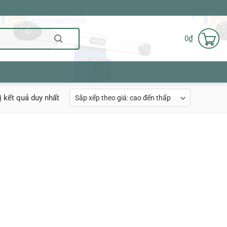
0
₫
ị kết quả duy nhất