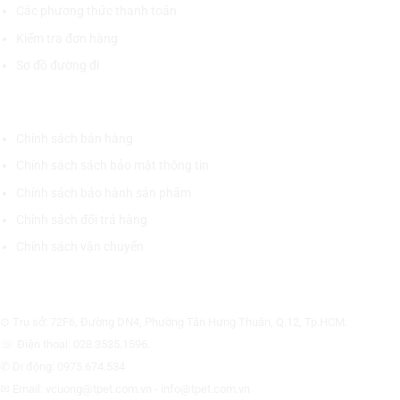
Các phương thức thanh toán
Kiểm tra đơn hàng
Sơ đồ đường đi
CHÍNH SÁCH CHUNG
Chính sách bán hàng
Chính sách sách bảo mật thông tin
Chính sách bảo hành sản phẩm
Chính sách đổi trả hàng
Chính sách vận chuyển
CÔNG TY CỔ PHẦN THƯƠNG MẠI THIẾT BỊ THỊNH PHÁT
⊙ Trụ sở: 72F6, Đường DN4, Phường Tân Hưng Thuận, Q.12, Tp.HCM.
☏ Điện thoại: 028.3535.1596.
✆ Di động: 0975.674.534
✉ Email: vcuong@tpet.com.vn - info@tpet.com.vn