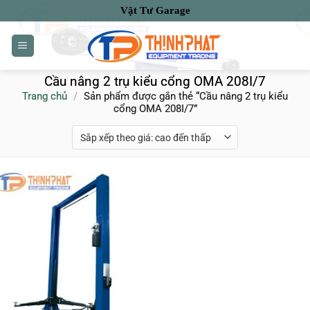
Bỏ
Vật Tư Garage
qua
nội
dung
Cầu nâng 2 trụ kiểu cổng OMA 208I/7
Trang chủ
/
Sản phẩm được gắn thẻ “Cầu nâng 2 trụ kiểu
cổng OMA 208I/7”