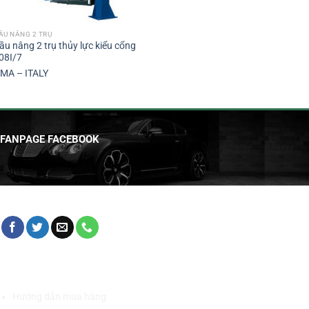
ẦU NÂNG 2 TRỤ
ầu nâng 2 trụ thủy lực kiểu cổng
08I/7
MA – ITALY
FANPAGE FACEBOOK
HỖ TRỢ KHÁCH HÀNG
Hướng dẫn mua hàng