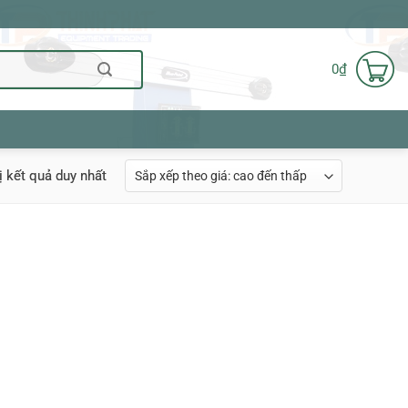
0
₫
ị kết quả duy nhất