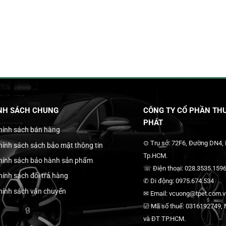
NH SÁCH CHUNG
CÔNG TY CỔ PHẦN THƯ
PHÁT
hính sách bán hàng
⊙ Trụ sở: 72F6, Đường DN4,
hính sách sách bảo mật thông tin
Tp.HCM.
hính sách bảo hành sản phẩm
☏ Điện thoại: 028.3535.1596
hính sách đổi trả hàng
✆ Di động: 0975.674.534
hính sách vận chuyển
✉ Email: vcuong@tpet.com.vn
☑ Mã số thuế: 0316192749, N
và ĐT TP.HCM.