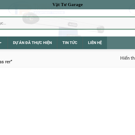
Vật Tư Garage
DỰ ÁN ĐÃ THỰC HIỆN
TIN TỨC
LIÊN HỆ
Hiển th
s rer”