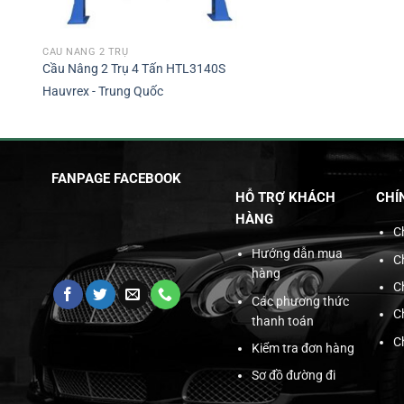
CẦU NÂNG 2 TRỤ
Cầu Nâng 2 Trụ 4 Tấn HTL3140S
Hauvrex - Trung Quốc
FANPAGE FACEBOOK
HỖ TRỢ KHÁCH
CHÍ
HÀNG
C
Hướng dẫn mua
C
hàng
C
Các phương thức
C
thanh toán
C
Kiểm tra đơn hàng
Sơ đồ đường đi