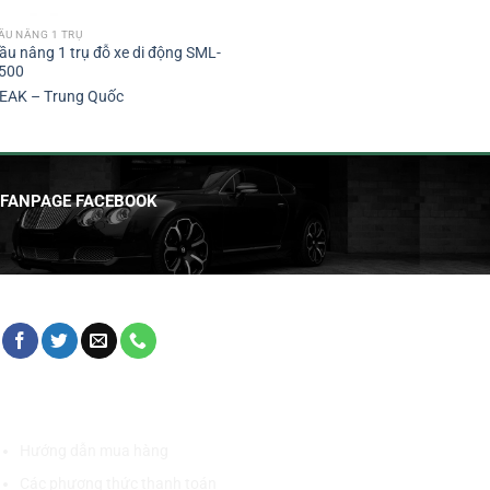
ẦU NÂNG 1 TRỤ
ầu nâng 1 trụ đỗ xe di động SML-
500
EAK – Trung Quốc
FANPAGE FACEBOOK
HỖ TRỢ KHÁCH HÀNG
Hướng dẫn mua hàng
Các phương thức thanh toán