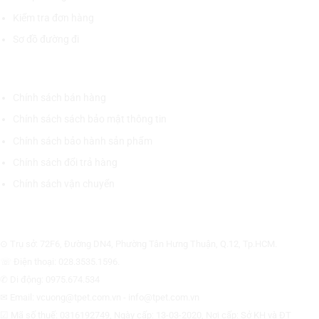
Kiểm tra đơn hàng
Sơ đồ đường đi
CHÍNH SÁCH CHUNG
Chính sách bán hàng
Chính sách sách bảo mật thông tin
Chính sách bảo hành sản phẩm
Chính sách đổi trả hàng
Chính sách vận chuyển
CÔNG TY CỔ PHẦN THƯƠNG MẠI THIẾT BỊ THỊNH PHÁT
⊙ Trụ sở: 72F6, Đường DN4, Phường Tân Hưng Thuận, Q.12, Tp.HCM.
☏ Điện thoại: 028.3535.1596.
✆ Di động: 0975.674.534
✉ Email: vcuong@tpet.com.vn - info@tpet.com.vn
☑ Mã số thuế: 0316192749, Ngày cấp: 13-03-2020, Nơi cấp: Sở KH và ĐT