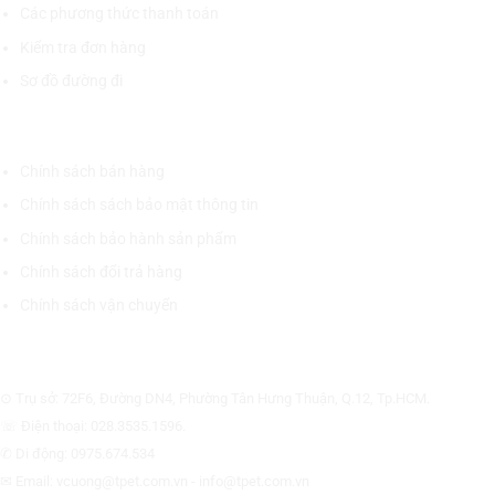
Các phương thức thanh toán
Kiểm tra đơn hàng
Sơ đồ đường đi
CHÍNH SÁCH CHUNG
Chính sách bán hàng
Chính sách sách bảo mật thông tin
Chính sách bảo hành sản phẩm
Chính sách đổi trả hàng
Chính sách vận chuyển
CÔNG TY CỔ PHẦN THƯƠNG MẠI THIẾT BỊ THỊNH PHÁT
⊙ Trụ sở: 72F6, Đường DN4, Phường Tân Hưng Thuận, Q.12, Tp.HCM.
☏ Điện thoại: 028.3535.1596.
✆ Di động: 0975.674.534
✉ Email: vcuong@tpet.com.vn - info@tpet.com.vn