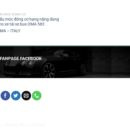
ẨU MÓC ĐỘNG CƠ
ẩu móc động cơ hạng nặng dùng
ho xe tải xe bus OMA 583
MA – ITALY
FANPAGE FACEBOOK
HỖ TRỢ KHÁCH HÀNG
Hướng dẫn mua hàng