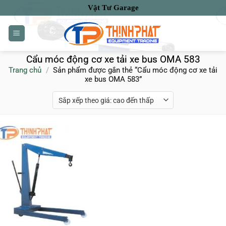
Bỏ
Vật Tư Garage
qua
nội
dung
Cẩu móc động cơ xe tải xe bus OMA 583
Trang chủ
/
Sản phẩm được gắn thẻ “Cẩu móc động cơ xe tải
xe bus OMA 583”