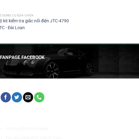
Ộ DỤNG CỤ SỬA CHỮA
ộ kit kiểm tra giắc nối điện JTC-4790
TC - Đài Loan
FANPAGE FACEBOOK
HỖ TRỢ KHÁCH HÀNG
Hướng dẫn mua hàng
Các phương thức thanh toán