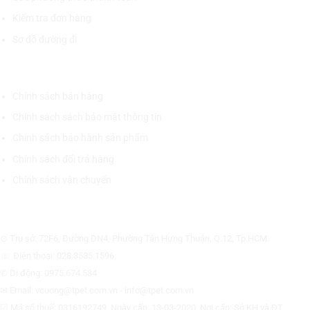
Kiểm tra đơn hàng
Sơ đồ đường đi
CHÍNH SÁCH CHUNG
Chính sách bán hàng
Chính sách sách bảo mật thông tin
Chính sách bảo hành sản phẩm
Chính sách đổi trả hàng
Chính sách vận chuyển
CÔNG TY CỔ PHẦN THƯƠNG MẠI THIẾT BỊ THỊNH PHÁT
⊙ Trụ sở: 72F6, Đường DN4, Phường Tân Hưng Thuận, Q.12, Tp.HCM.
☏ Điện thoại: 028.3535.1596.
✆ Di động: 0975.674.534
✉ Email: vcuong@tpet.com.vn - info@tpet.com.vn
☑ Mã số thuế: 0316192749, Ngày cấp: 13-03-2020, Nơi cấp: Sở KH và ĐT