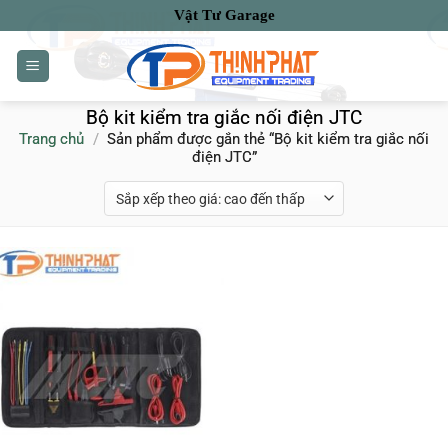
Bỏ
Vật Tư Garage
qua
nội
dung
Bộ kit kiểm tra giắc nối điện JTC
Trang chủ
/
Sản phẩm được gắn thẻ “Bộ kit kiểm tra giắc nối
điện JTC”