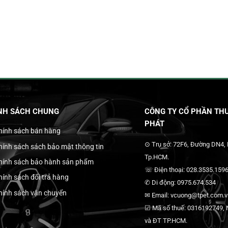
NH SÁCH CHUNG
CÔNG TY CỔ PHẦN THƯ
PHÁT
hính sách bán hàng
⊙ Trụ sở: 72F6, Đường DN4,
hính sách sách bảo mật thông tin
Tp.HCM.
hính sách bảo hành sản phẩm
☏ Điện thoại: 028.3535.1596
hính sách đổi trả hàng
✆ Di động: 0975.674.534
hính sách vận chuyển
✉ Email: vcuong@tpet.com.vn
☑ Mã số thuế: 0316192749, N
và ĐT TP.HCM.