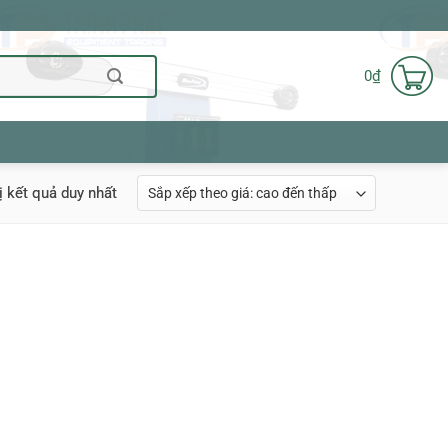
0
₫
ị kết quả duy nhất