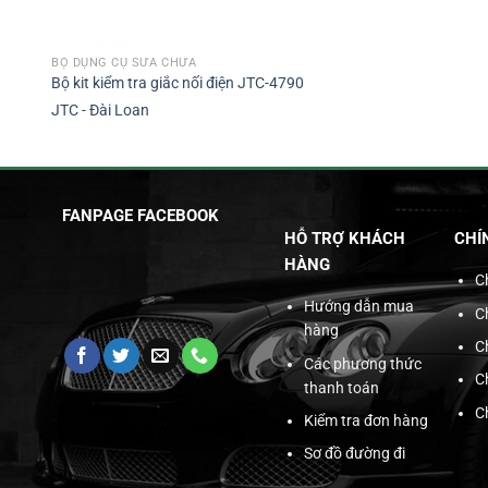
BỘ DỤNG CỤ SỬA CHỮA
Bộ kit kiểm tra giắc nối điện JTC-4790
JTC - Đài Loan
FANPAGE FACEBOOK
HỖ TRỢ KHÁCH
CHÍ
HÀNG
C
Hướng dẫn mua
C
hàng
C
Các phương thức
C
thanh toán
C
Kiểm tra đơn hàng
Sơ đồ đường đi