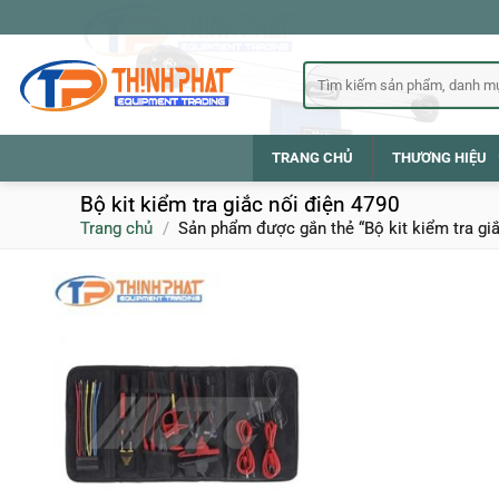
Bỏ
qua
nội
Tìm
kiếm:
dung
TRANG CHỦ
THƯƠNG HIỆU
Bộ kit kiểm tra giắc nối điện 4790
Trang chủ
/
Sản phẩm được gắn thẻ “Bộ kit kiểm tra giắ