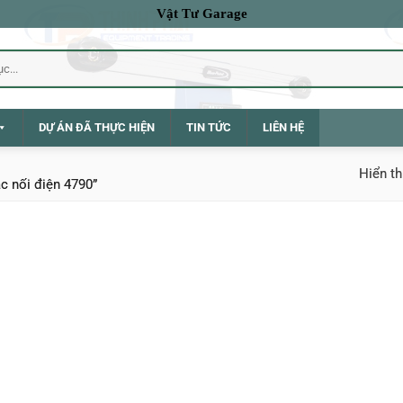
Vật Tư Garage
DỰ ÁN ĐÃ THỰC HIỆN
TIN TỨC
LIÊN HỆ
Hiển th
c nối điện 4790”