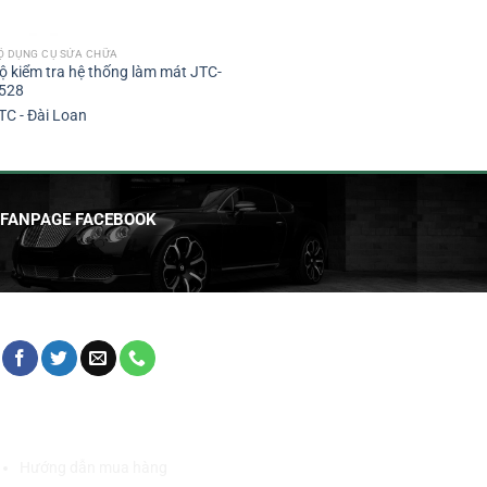
Ộ DỤNG CỤ SỬA CHỮA
ộ kiểm tra hệ thống làm mát JTC-
528
TC - Đài Loan
FANPAGE FACEBOOK
HỖ TRỢ KHÁCH HÀNG
Hướng dẫn mua hàng