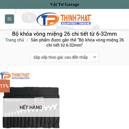
Bỏ
Vật Tư Garage
qua
nội
dung
Bộ khóa vòng miệng 26 chi tiết từ 6-32mm
Trang chủ
/
Sản phẩm được gắn thẻ “Bộ khóa vòng miệng 26
chi tiết từ 6-32mm”
-11%
HẾT HÀNG