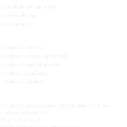
Các phương thức thanh toán
Kiểm tra đơn hàng
Sơ đồ đường đi
CHÍNH SÁCH CHUNG
Chính sách bán hàng
Chính sách sách bảo mật thông tin
Chính sách bảo hành sản phẩm
Chính sách đổi trả hàng
Chính sách vận chuyển
CÔNG TY CỔ PHẦN THƯƠNG MẠI THIẾT BỊ THỊNH PHÁT
⊙ Trụ sở: 72F6, Đường DN4, Phường Tân Hưng Thuận, Q.12, Tp.HCM.
☏ Điện thoại: 028.3535.1596.
✆ Di động: 0975.674.534