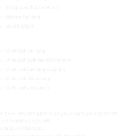
Các phương thức thanh toán
Kiểm tra đơn hàng
Sơ đồ đường đi
CHÍNH SÁCH CHUNG
Chính sách bán hàng
Chính sách sách bảo mật thông tin
Chính sách bảo hành sản phẩm
Chính sách đổi trả hàng
Chính sách vận chuyển
CÔNG TY CỔ PHẦN THƯƠNG MẠI THIẾT BỊ THỊNH PHÁT
⊙ Trụ sở: 72F6, Đường DN4, Phường Tân Hưng Thuận, Q.12, Tp.HCM.
☏ Điện thoại: 028.3535.1596.
✆ Di động: 0975.674.534