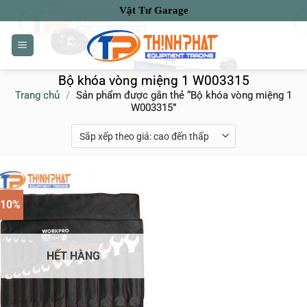
Bỏ
Vật Tư Garage
qua
nội
dung
Bộ khóa vòng miệng 1 W003315
Trang chủ
/
Sản phẩm được gắn thẻ “Bộ khóa vòng miệng 1
W003315”
-10%
HẾT HÀNG