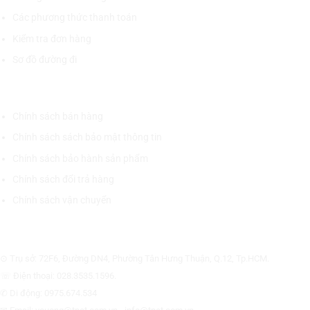
Các phương thức thanh toán
Kiểm tra đơn hàng
Sơ đồ đường đi
CHÍNH SÁCH CHUNG
Chính sách bán hàng
Chính sách sách bảo mật thông tin
Chính sách bảo hành sản phẩm
Chính sách đổi trả hàng
Chính sách vận chuyển
CÔNG TY CỔ PHẦN THƯƠNG MẠI THIẾT BỊ THỊNH PHÁT
⊙ Trụ sở: 72F6, Đường DN4, Phường Tân Hưng Thuận, Q.12, Tp.HCM.
☏ Điện thoại: 028.3535.1596.
✆ Di động: 0975.674.534