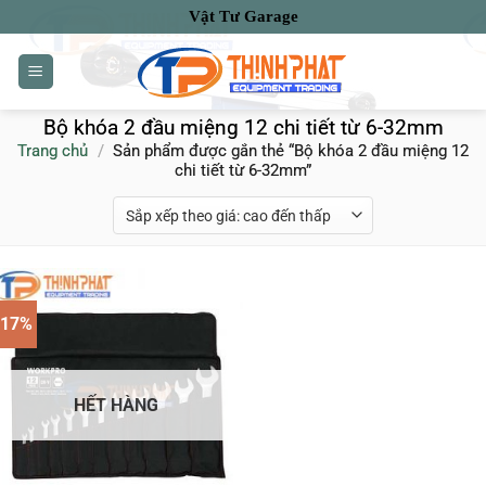
Bỏ
Vật Tư Garage
qua
nội
dung
Bộ khóa 2 đầu miệng 12 chi tiết từ 6-32mm
Trang chủ
/
Sản phẩm được gắn thẻ “Bộ khóa 2 đầu miệng 12
chi tiết từ 6-32mm”
-17%
HẾT HÀNG