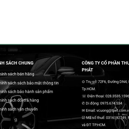
NH SÁCH CHUNG
CÔNG TY CỔ PHẦN THƯ
PHÁT
hính sách bán hàng
⊙ Trụ sở: 72F6, Đường DN4,
hính sách sách bảo mật thông tin
Tp.HCM.
hính sách bảo hành sản phẩm
☏ Điện thoại: 028.3535.1596
hính sách đổi trả hàng
✆ Di động: 0975.674.534
hính sách vận chuyển
✉ Email: vcuong@tpet.com.vn
☑ Mã số thuế: 0316192749, N
và ĐT TP.HCM.