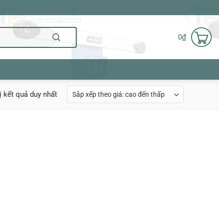
0
₫
ị kết quả duy nhất