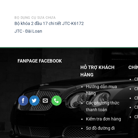
BỘ DỤNG CỤ SỬA CHỮA
Bộ khóa 2 đầu 17 chi tiết JTC-K6172
JTC - Đài Loan
FANPAGE FACEBOOK
HỖ TRỢ KHÁCH
CHÍ
HÀNG
C
Hướng dẫn mua
C
hàng
C
Các phương thức
C
thanh toán
C
Kiểm tra đơn hàng
Sơ đồ đường đi