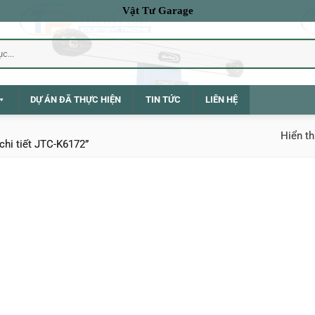
Vật Tư Garage
DỰ ÁN ĐÃ THỰC HIỆN
TIN TỨC
LIÊN HỆ
Hiển th
hi tiết JTC-K6172”