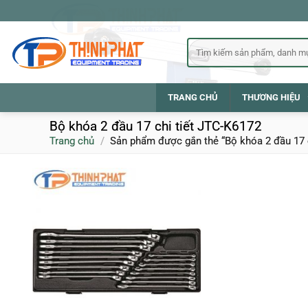
Bỏ
qua
nội
Tìm
kiếm:
dung
TRANG CHỦ
THƯƠNG HIỆU
Bộ khóa 2 đầu 17 chi tiết JTC-K6172
Trang chủ
/
Sản phẩm được gắn thẻ “Bộ khóa 2 đầu 17 c