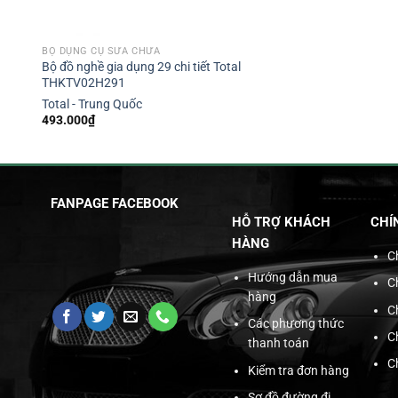
BỘ DỤNG CỤ SỬA CHỮA
Bộ đồ nghề gia dụng 29 chi tiết Total
THKTV02H291
Total - Trung Quốc
493.000
₫
FANPAGE FACEBOOK
HỖ TRỢ KHÁCH
CHÍ
HÀNG
C
Hướng dẫn mua
C
hàng
C
Các phương thức
C
thanh toán
C
Kiểm tra đơn hàng
Sơ đồ đường đi