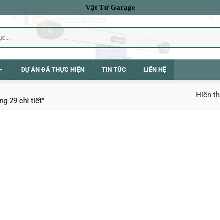
Vật Tư Garage
DỰ ÁN ĐÃ THỰC HIỆN
TIN TỨC
LIÊN HỆ
Hiển th
 29 chi tiết”