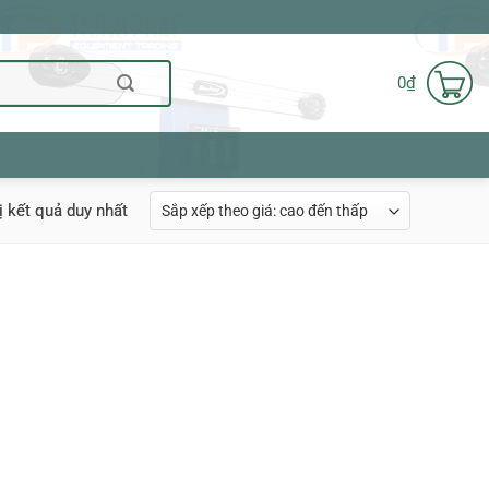
0
₫
ị kết quả duy nhất