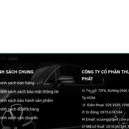
NH SÁCH CHUNG
CÔNG TY CỔ PHẦN THƯ
PHÁT
hính sách bán hàng
⊙ Trụ sở: 72F6, Đường DN4,
hính sách sách bảo mật thông tin
Tp.HCM.
hính sách bảo hành sản phẩm
☏ Điện thoại: 028.3535.1596
hính sách đổi trả hàng
✆ Di động: 0975.674.534
hính sách vận chuyển
✉ Email: vcuong@tpet.com.vn
☑ Mã số thuế: 0316192749, N