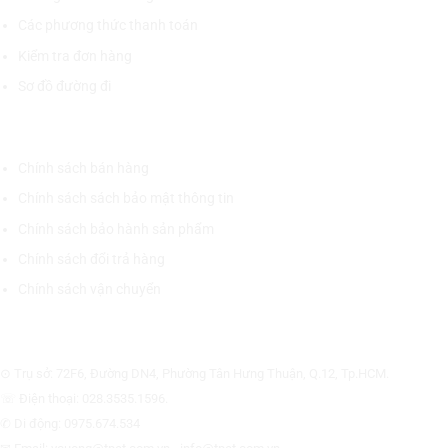
Các phương thức thanh toán
Kiểm tra đơn hàng
Sơ đồ đường đi
CHÍNH SÁCH CHUNG
Chính sách bán hàng
Chính sách sách bảo mật thông tin
Chính sách bảo hành sản phẩm
Chính sách đổi trả hàng
Chính sách vận chuyển
CÔNG TY CỔ PHẦN THƯƠNG MẠI THIẾT BỊ THỊNH PHÁT
⊙ Trụ sở: 72F6, Đường DN4, Phường Tân Hưng Thuận, Q.12, Tp.HCM.
☏ Điện thoại: 028.3535.1596.
✆ Di động: 0975.674.534