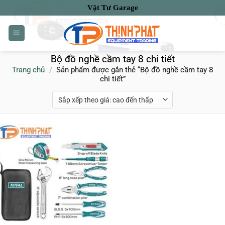
Bỏ
Vật Tư Garage
qua
nội
dung
Bộ đồ nghề cầm tay 8 chi tiết
Trang chủ
/
Sản phẩm được gắn thẻ “Bộ đồ nghề cầm tay 8
chi tiết”