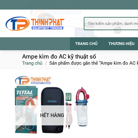
Bỏ
qua
nội
Tìm
kiếm:
dung
TRANG CHỦ
THƯƠNG HIỆU
Ampe kìm đo AC kỹ thuật số
Trang chủ
/
Sản phẩm được gắn thẻ “Ampe kìm đo AC k
HẾT HÀNG