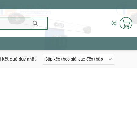
0
₫
ị kết quả duy nhất