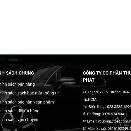
NH SÁCH CHUNG
CÔNG TY CỔ PHẦN THƯ
PHÁT
hính sách bán hàng
⊙ Trụ sở: 72F6, Đường DN4,
hính sách sách bảo mật thông tin
Tp.HCM.
hính sách bảo hành sản phẩm
☏ Điện thoại: 028.3535.1596
hính sách đổi trả hàng
✆ Di động: 0975.674.534
hính sách vận chuyển
✉ Email: vcuong@tpet.com.vn
☑ Mã số thuế: 0316192749, N