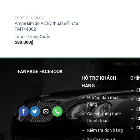
THIẾT BỊ GARAGE
Ampe kìm đo AC kỹ thuật số Total
TMT44002
Total - Trung Quốc
580.000
₫
FANPAGE FACEBOOK
HỖ TRỢ KHÁCH
CHÍ
HÀNG
C
Hướng dẫn mua
C
hàng
C
Các phương thức
C
thanh toán
C
Kiểm tra đơn hàng
Sơ đồ đường đi