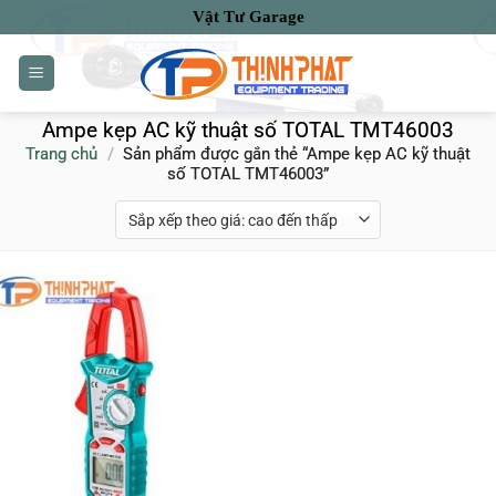
Bỏ
Vật Tư Garage
qua
nội
dung
Ampe kẹp AC kỹ thuật số TOTAL TMT46003
Trang chủ
/
Sản phẩm được gắn thẻ “Ampe kẹp AC kỹ thuật
số TOTAL TMT46003”