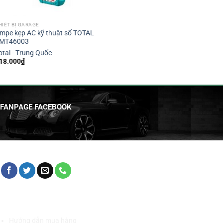
HIẾT BỊ GARAGE
mpe kẹp AC kỹ thuật số TOTAL
MT46003
otal - Trung Quốc
18.000
₫
FANPAGE FACEBOOK
HỖ TRỢ KHÁCH HÀNG
Hướng dẫn mua hàng