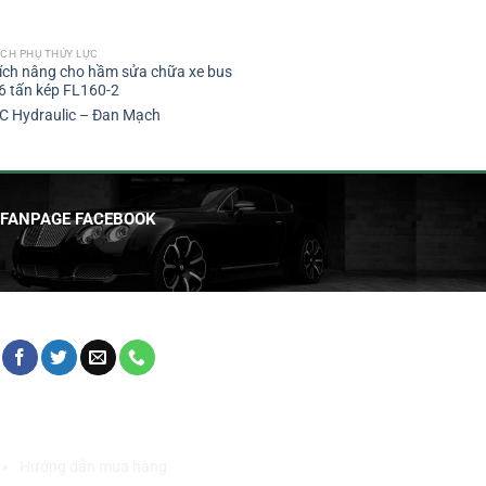
ÍCH PHỤ THỦY LỰC
ích nâng cho hầm sửa chữa xe bus
6 tấn kép FL160-2
C Hydraulic – Đan Mạch
FANPAGE FACEBOOK
HỖ TRỢ KHÁCH HÀNG
Hướng dẫn mua hàng