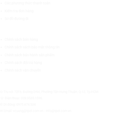
Các phương thức thanh toán
Kiểm tra đơn hàng
Sơ đồ đường đi
CHÍNH SÁCH CHUNG
Chính sách bán hàng
Chính sách sách bảo mật thông tin
Chính sách bảo hành sản phẩm
Chính sách đổi trả hàng
Chính sách vận chuyển
CÔNG TY CỔ PHẦN THƯƠNG MẠI THIẾT BỊ THỊNH PHÁT
⊙ Trụ sở: 72F6, Đường DN4, Phường Tân Hưng Thuận, Q.12, Tp.HCM.
☏ Điện thoại: 028.3535.1596.
✆ Di động: 0975.674.534
✉ Email: vcuong@tpet.com.vn - info@tpet.com.vn