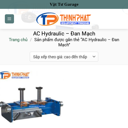
Bỏ
Vật Tư Garage
qua
nội
dung
AC Hydraulic – Đan Mạch
Trang chủ
/
Sản phẩm được gắn thẻ “AC Hydraulic – Đan
Mạch”