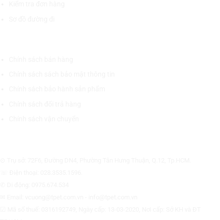
Kiểm tra đơn hàng
Sơ đồ đường đi
CHÍNH SÁCH CHUNG
Chính sách bán hàng
Chính sách sách bảo mật thông tin
Chính sách bảo hành sản phẩm
Chính sách đổi trả hàng
Chính sách vận chuyển
CÔNG TY CỔ PHẦN THƯƠNG MẠI THIẾT BỊ THỊNH PHÁT
⊙ Trụ sở: 72F6, Đường DN4, Phường Tân Hưng Thuận, Q.12, Tp.HCM.
☏ Điện thoại: 028.3535.1596.
✆ Di động: 0975.674.534
✉ Email: vcuong@tpet.com.vn - info@tpet.com.vn
☑ Mã số thuế: 0316192749, Ngày cấp: 13-03-2020, Nơi cấp: Sở KH và ĐT