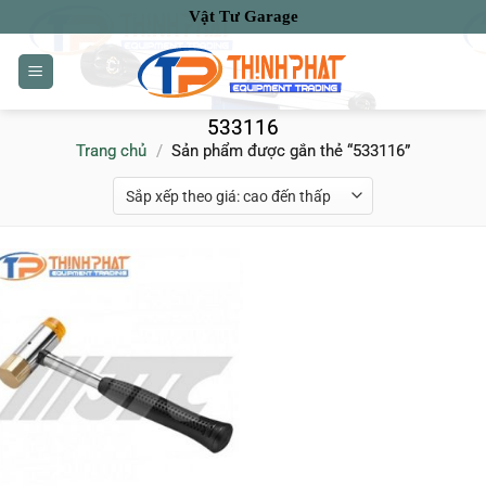
Bỏ
Vật Tư Garage
qua
nội
dung
533116
Trang chủ
/
Sản phẩm được gắn thẻ “533116”