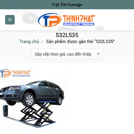
Bỏ
Vật Tư Garage
qua
nội
dung
532LS35
Trang chủ
/
Sản phẩm được gắn thẻ “532LS35”