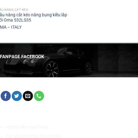
ẦU NÂNG CẮT KÉO
ầu nâng cắt kéo nâng bụng kiều lắp
ổi Oma 532LS35
MA – ITALY
FANPAGE FACEBOOK
HỖ TRỢ KHÁCH HÀNG
Hướng dẫn mua hàng
Các phương thức thanh toán