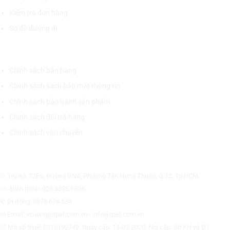
Kiểm tra đơn hàng
Sơ đồ đường đi
CHÍNH SÁCH CHUNG
Chính sách bán hàng
Chính sách sách bảo mật thông tin
Chính sách bảo hành sản phẩm
Chính sách đổi trả hàng
Chính sách vận chuyển
CÔNG TY CỔ PHẦN THƯƠNG MẠI THIẾT BỊ THỊNH PHÁT
⊙ Trụ sở: 72F6, Đường DN4, Phường Tân Hưng Thuận, Q.12, Tp.HCM.
☏ Điện thoại: 028.3535.1596.
✆ Di động: 0975.674.534
✉ Email: vcuong@tpet.com.vn - info@tpet.com.vn
☑ Mã số thuế: 0316192749, Ngày cấp: 13-03-2020, Nơi cấp: Sở KH và ĐT