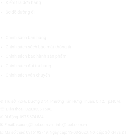
Kiểm tra đơn hàng
Sơ đồ đường đi
CHÍNH SÁCH CHUNG
Chính sách bán hàng
Chính sách sách bảo mật thông tin
Chính sách bảo hành sản phẩm
Chính sách đổi trả hàng
Chính sách vận chuyển
CÔNG TY CỔ PHẦN THƯƠNG MẠI THIẾT BỊ THỊNH PHÁT
⊙ Trụ sở: 72F6, Đường DN4, Phường Tân Hưng Thuận, Q.12, Tp.HCM.
☏ Điện thoại: 028.3535.1596.
✆ Di động: 0975.674.534
✉ Email: vcuong@tpet.com.vn - info@tpet.com.vn
☑ Mã số thuế: 0316192749, Ngày cấp: 13-03-2020, Nơi cấp: Sở KH và ĐT