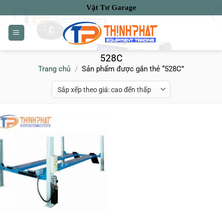
Bỏ
Vật Tư Garage
qua
nội
dung
528C
Trang chủ
/
Sản phẩm được gắn thẻ “528C”