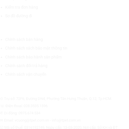
Kiểm tra đơn hàng
Sơ đồ đường đi
CHÍNH SÁCH CHUNG
Chính sách bán hàng
Chính sách sách bảo mật thông tin
Chính sách bảo hành sản phẩm
Chính sách đổi trả hàng
Chính sách vận chuyển
CÔNG TY CỔ PHẦN THƯƠNG MẠI THIẾT BỊ THỊNH PHÁT
⊙ Trụ sở: 72F6, Đường DN4, Phường Tân Hưng Thuận, Q.12, Tp.HCM.
☏ Điện thoại: 028.3535.1596.
✆ Di động: 0975.674.534
✉ Email: vcuong@tpet.com.vn - info@tpet.com.vn
☑ Mã số thuế: 0316192749, Ngày cấp: 13-03-2020, Nơi cấp: Sở KH và ĐT