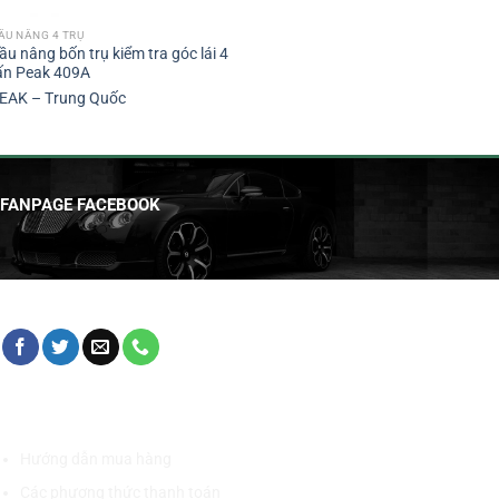
ẦU NÂNG 4 TRỤ
ầu nâng bốn trụ kiểm tra góc lái 4
ấn Peak 409A
EAK – Trung Quốc
FANPAGE FACEBOOK
HỖ TRỢ KHÁCH HÀNG
Hướng dẫn mua hàng
Các phương thức thanh toán