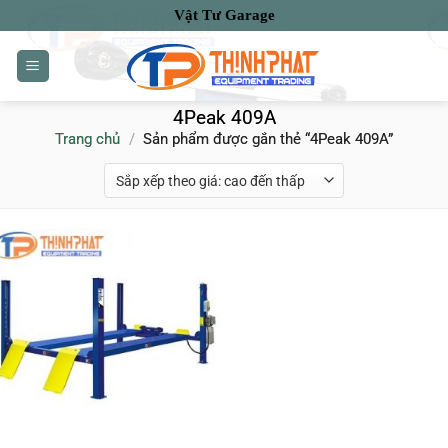
Bỏ
Vật Tư Garage
qua
nội
dung
4Peak 409A
Trang chủ
/
Sản phẩm được gắn thẻ “4Peak 409A”