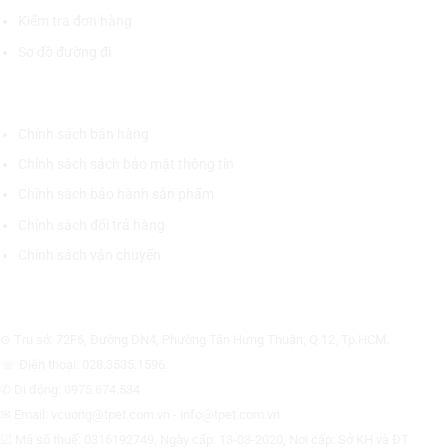
Kiểm tra đơn hàng
Sơ đồ đường đi
CHÍNH SÁCH CHUNG
Chính sách bán hàng
Chính sách sách bảo mật thông tin
Chính sách bảo hành sản phẩm
Chính sách đổi trả hàng
Chính sách vận chuyển
CÔNG TY CỔ PHẦN THƯƠNG MẠI THIẾT BỊ THỊNH PHÁT
⊙ Trụ sở: 72F6, Đường DN4, Phường Tân Hưng Thuận, Q.12, Tp.HCM.
☏ Điện thoại: 028.3535.1596.
✆ Di động: 0975.674.534
✉ Email: vcuong@tpet.com.vn - info@tpet.com.vn
☑ Mã số thuế: 0316192749, Ngày cấp: 13-03-2020, Nơi cấp: Sở KH và ĐT