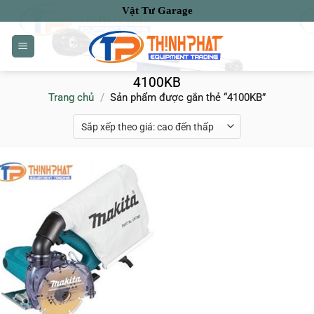
Bỏ
Vật Tư Garage
qua
nội
dung
4100KB
Trang chủ
/
Sản phẩm được gắn thẻ “4100KB”