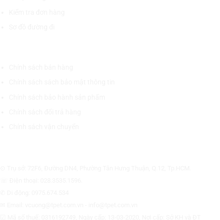
Kiểm tra đơn hàng
Sơ đồ đường đi
CHÍNH SÁCH CHUNG
Chính sách bán hàng
Chính sách sách bảo mật thông tin
Chính sách bảo hành sản phẩm
Chính sách đổi trả hàng
Chính sách vận chuyển
CÔNG TY CỔ PHẦN THƯƠNG MẠI THIẾT BỊ THỊNH PHÁT
⊙ Trụ sở: 72F6, Đường DN4, Phường Tân Hưng Thuận, Q.12, Tp.HCM.
☏ Điện thoại: 028.3535.1596.
✆ Di động: 0975.674.534
✉ Email: vcuong@tpet.com.vn - info@tpet.com.vn
☑ Mã số thuế: 0316192749, Ngày cấp: 13-03-2020, Nơi cấp: Sở KH và ĐT