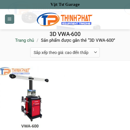
Bỏ
Vật Tư Garage
qua
nội
dung
3D VWA-600
Trang chủ
/
Sản phẩm được gắn thẻ “3D VWA-600”