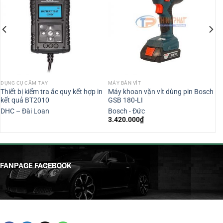
DỤNG CỤ CẦM TAY
MÁY BẮN VÍT
Thiết bị kiểm tra ắc quy kết hợp in
Máy khoan vặn vít dùng pin Bosch
kết quả BT2010
GSB 180-LI
DHC – Đài Loan
Bosch - Đức
3.420.000
₫
₫.
FANPAGE FACEBOOK