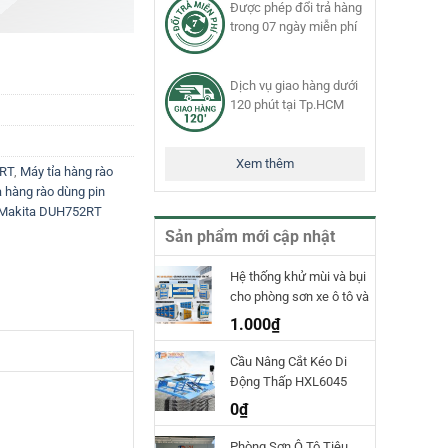
Được phép đổi trả hàng
trong 07 ngày miễn phí
Dịch vụ giao hàng dưới
120 phút tại Tp.HCM
Xem thêm
2RT
,
Máy tỉa hàng rào
a hàng rào dùng pin
o Makita DUH752RT
Sản phẩm mới cập nhật
Hệ thống khử mùi và bụi
cho phòng sơn xe ô tô và
phòng sơn công nghiệp
1.000
₫
TPET
Cầu Nâng Cắt Kéo Di
Động Thấp HXL6045
Hauvrex
0
₫
Phòng Sơn Ô Tô Tiêu