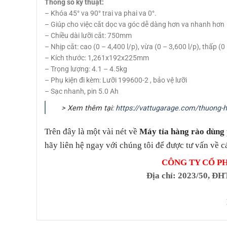
Thông số kỹ thuật:
– Khóa 45° va 90° trai va phai va 0°.
– Giúp cho việc cắt dọc va góc dễ dàng hơn va nhanh hơn
– Chiều dài lưỡi cắt: 750mm
– Nhịp cắt: cao (0 – 4,400 l/p), vừa (0 – 3,600 l/p), thấp (0
– Kích thước: 1,261x192x225mm
– Trọng lượng: 4.1 – 4.5kg
– Phụ kiện đi kèm: Lưỡi 199600-2 , bảo vệ lưỡi
– Sạc nhanh, pin 5.0 Ah
> Xem thêm tại:
https://vattugarage.com/thuong-h
Trên đây là một vài nét về
Máy tỉa hàng rào dùn
hãy liên hệ ngay với chúng tôi để được tư vấn về c
CÔNG TY CỔ P
Địa chỉ
: 2023/50, ĐH