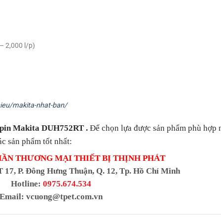
 – 2,000 l/p)
ieu/makita-nhat-ban/
g pin Makita DUH752RT
.
Để chọn lựa được sản phẩm phù hợp n
ác sản phẩm tốt nhất:
HẦN THƯƠNG MẠI THIẾT BỊ THỊNH PHÁT
T 17, P. Đông Hưng Thuận, Q. 12, Tp. Hồ Chí Minh
Hotline:
0975.674.534
Email:
vcuong@tpet.com.vn