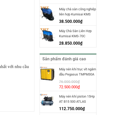
Máy chà sàn công nghiệp
liên hợp Kumisai KMS
70D
38.500.000
₫
Máy Chà Sàn Liên Hợp
Kumisai KMS-70C
28.850.000
₫
Sản phẩm đánh giá cao
hất với nhu cầu
Máy nén khí trục vít ngâm
dầu Pegasus TMPM30A
INVT
76.000.000
₫
Giá
Giá
72.500.000
₫
gốc
hiện
Máy nén khí piston 15Hp
là:
tại
AT B15 500 ATLAS
76.000.000₫.
là:
COPCO
72.500.000₫.
112.750.000
₫