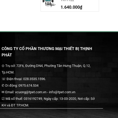
1.640.000
₫
CÔNG TY CỔ PHẦN THƯƠNG MẠI THIẾT BỊ THỊNH
PHÁT
⊙ Trụ sở: 72F6, Đường DN4, Phường Tân Hưng Thuận, Q.12,
Tp.HCM.
☏ Điện thoại: 028.3535.1596.
✆ Di động: 0975.674.534
✉ Email: vcuong@tpet.com.vn - info@tpet.com.vn
☑ Mã số thuế: 0316192749, Ngày cấp: 13-03-2020, Nơi cấp: Sở
KH và ĐT TP.HCM.