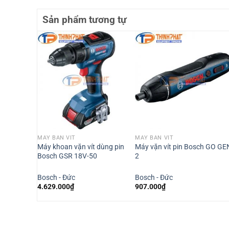
Sản phẩm tương tự
I
MÁY BẮN VÍT
MÁY BẮN VÍT
uy DHC
Máy khoan vặn vít dùng pin
Máy vặn vít pin Bosch GO GE
Bosch GSR 18V-50
2
Bosch - Đức
Bosch - Đức
Giá
00.000
₫
4.629.000
₫
907.000
₫
hiện
tại
00.000₫.
là:
16.500.000₫.