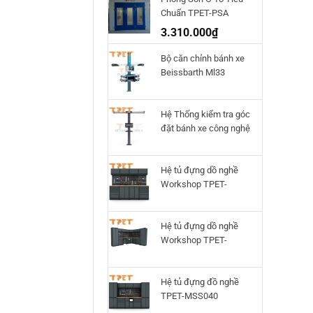
Chuẩn TPET-PSA
3.310.000
₫
Bộ căn chỉnh bánh xe
Beissbarth Ml33
Hệ Thống kiểm tra góc
đặt bánh xe công nghệ
3D Q.Lign T.41
Beissbarth
Hệ tủ đựng dồ nghề
Workshop TPET-
HTWS02
Hệ tủ đựng dồ nghề
Workshop TPET-
HTWS01
Hệ tủ đựng đồ nghề
TPET-MSS040