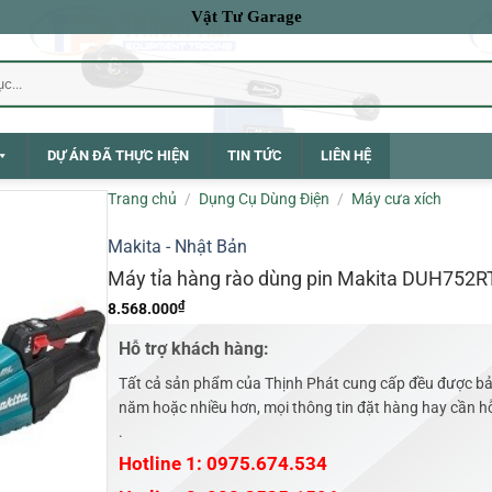
Vật Tư Garage
DỰ ÁN ĐÃ THỰC HIỆN
TIN TỨC
LIÊN HỆ
Trang chủ
/
Dụng Cụ Dùng Điện
/
Máy cưa xích
Makita - Nhật Bản
Máy tỉa hàng rào dùng pin Makita DUH752R
₫
8.568.000
Hỗ trợ khách hàng:
Tất cả sản phẩm của Thịnh Phát cung cấp đều được bả
năm hoặc nhiều hơn, mọi thông tin đặt hàng hay cần hỗ 
.
Hotline 1: 0975.674.534