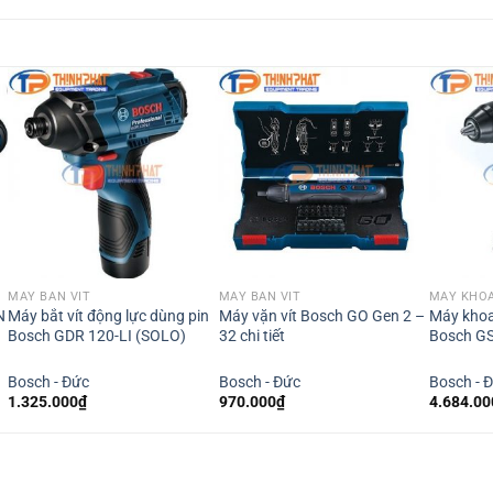
MÁY BẮN VÍT
MÁY BẮN VÍT
MÁY KHOA
N
Máy bắt vít động lực dùng pin
Máy vặn vít Bosch GO Gen 2 –
Máy khoa
Bosch GDR 120-LI (SOLO)
32 chi tiết
Bosch G
Bosch - Đức
Bosch - Đức
Bosch - 
1.325.000
₫
970.000
₫
4.684.00