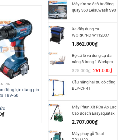
Máy rửa xe ô tô tự động
quay 360 Leisuwash S90
Xe đẩy dụng cụ
WORKPRO W112007
1.862.000
₫
Bộ cờ lê và dụng cụ đa
năng 8 trong 1 Workpro
W014011
Giá
Giá
261.000
₫
325.000
₫
gốc
hiện
Cầu nâng hai trụ có cổng
là:
tại
N PIN
MÁY HÚT BỤI
BLP-CF 4T
325.000₫.
là:
n động lực dùng pin
Máy hút bụi Bosch GAS 18V-1
SB 18V-50
Li bản Mới (01 Pin 3,0Ah + 1
261.000₫.
sạc)
Máy Phun Xịt Rửa Áp Lực
Đức
Bosch - Đức
Cao Bosch Easyaquatak
0
₫
29.555.000
₫
120
2.707.000
₫
Máy phay gỗ Total
TR11122