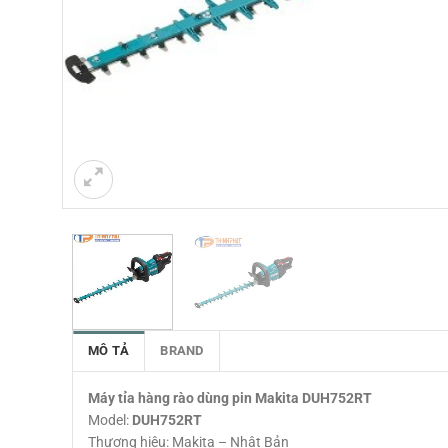
MÔ TẢ
BRAND
Máy tỉa hàng rào dùng pin Makita DUH752RT
Model:
DUH752RT
Thương hiệu: Makita – Nhật Bản