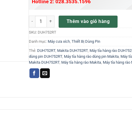
Hotline 2: 028.3535.1596
Máy tỉa hàng rào dùng pin Makita DUH752RT số lượng
Thêm vào giỏ hàng
SKU:
DUH752RT
Danh mục:
Máy cưa xích
,
Thiết Bị Dùng Pin
Thẻ:
DUH752RT
,
Makita DUH752RT
,
Máy tỉa hàng rào DUH75
dùng pin DUH752RT
,
Máy tỉa hàng rào dùng pin Makita
,
Máy tỉ
Makita DUH752RT
,
Máy tỉa hàng rào Makita
,
Máy tỉa hàng rà