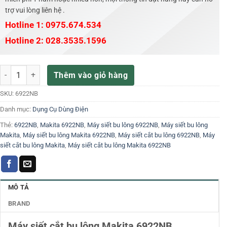
trợ vui lòng liên hệ .
Hotline 1: 0975.674.534
Hotline 2: 028.3535.1596
Máy siết cắt bu lông Makita 6922NB số lượng
Thêm vào giỏ hàng
SKU:
6922NB
Danh mục:
Dụng Cụ Dùng Điện
Thẻ:
6922NB
,
Makita 6922NB
,
Máy siết bu lông 6922NB
,
Máy siết bu lông
Makita
,
Máy siết bu lông Makita 6922NB
,
Máy siết cắt bu lông 6922NB
,
Máy
siết cắt bu lông Makita
,
Máy siết cắt bu lông Makita 6922NB
MÔ TẢ
BRAND
Máy siết cắt bu lông Makita 6922NB