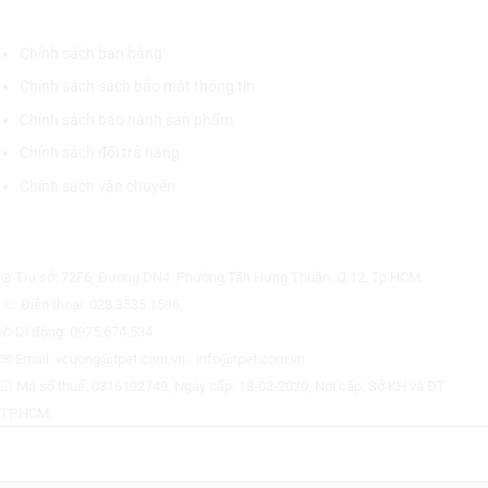
CHÍNH SÁCH CHUNG
Chính sách bán hàng
Chính sách sách bảo mật thông tin
Chính sách bảo hành sản phẩm
Chính sách đổi trả hàng
Chính sách vận chuyển
CÔNG TY CỔ PHẦN THƯƠNG MẠI THIẾT BỊ THỊNH PHÁT
⊙ Trụ sở: 72F6, Đường DN4, Phường Tân Hưng Thuận, Q.12, Tp.HCM.
☏ Điện thoại: 028.3535.1596.
✆ Di động: 0975.674.534
✉ Email: vcuong@tpet.com.vn - info@tpet.com.vn
☑ Mã số thuế: 0316192749, Ngày cấp: 13-03-2020, Nơi cấp: Sở KH và ĐT
TP.HCM.