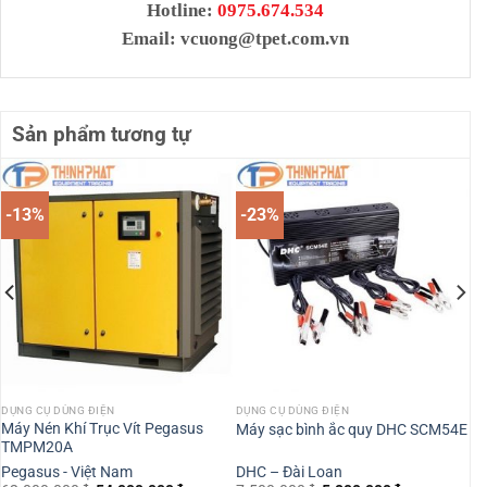
Hotline:
0975.674.534
Email:
vcuong@tpet.com.vn
Sản phẩm tương tự
-13%
-23%
DỤNG CỤ DÙNG ĐIỆN
DỤNG CỤ DÙNG ĐIỆN
Máy Nén Khí Trục Vít Pegasus
Máy sạc bình ắc quy DHC SCM54E
TMPM20A
Pegasus - Việt Nam
DHC – Đài Loan