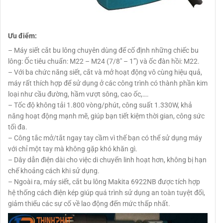
Ưu điểm:
– Máy siết cắt bu lông chuyên dùng để cố định những chiếc bu
lông: Ốc tiêu chuẩn: M22 – M24 (7/8″ – 1”) và ốc đàn hồi: M22.
– Với ba chức năng siết, cắt và mở hoạt động vô cùng hiệu quả,
máy rất thích hợp để sử dụng ở các công trình có thành phần kim
loại như cầu đường, hầm vượt sông, cao ốc,….
– Tốc độ không tải 1.800 vòng/phút, công suất 1.330W, khả
năng hoạt động mạnh mẽ, giúp bạn tiết kiệm thời gian, công sức
tối đa.
– Công tắc mở/tắt ngay tay cầm vì thế bạn có thể sử dụng máy
với chỉ một tay mà không gặp khó khăn gì.
– Dây dẫn điện dài cho việc di chuyển linh hoạt hơn, không bị hạn
chế khoảng cách khi sử dụng.
– Ngoài ra, máy siết, cắt bu lông Makita 6922NB được tích hợp
hệ thống cách điện kép giúp quá trình sử dụng an toàn tuyệt đối,
giảm thiểu các sự cố về lao động đến mức thấp nhất.