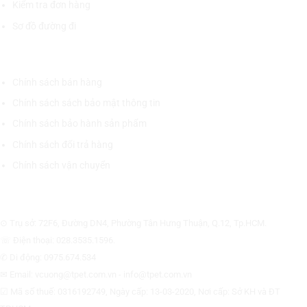
Kiểm tra đơn hàng
Sơ đồ đường đi
CHÍNH SÁCH CHUNG
Chính sách bán hàng
Chính sách sách bảo mật thông tin
Chính sách bảo hành sản phẩm
Chính sách đổi trả hàng
Chính sách vận chuyển
CÔNG TY CỔ PHẦN THƯƠNG MẠI THIẾT BỊ THỊNH PHÁT
⊙ Trụ sở: 72F6, Đường DN4, Phường Tân Hưng Thuận, Q.12, Tp.HCM.
☏ Điện thoại: 028.3535.1596.
✆ Di động: 0975.674.534
✉ Email: vcuong@tpet.com.vn - info@tpet.com.vn
☑ Mã số thuế: 0316192749, Ngày cấp: 13-03-2020, Nơi cấp: Sở KH và ĐT