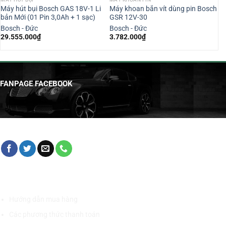
Máy hút bụi Bosch GAS 18V-1 Li
Máy khoan bắn vít dùng pin Bosch
bản Mới (01 Pin 3,0Ah + 1 sạc)
GSR 12V-30
Bosch - Đức
Bosch - Đức
29.555.000
₫
3.782.000
₫
FANPAGE FACEBOOK
HỖ TRỢ KHÁCH HÀNG
Hướng dẫn mua hàng
Các phương thức thanh toán