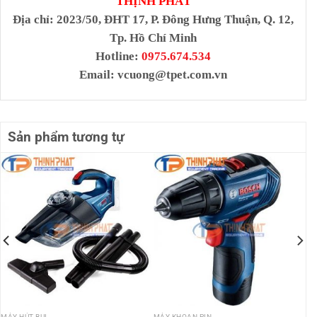
THỊNH PHÁT
Địa chỉ
: 2023/50, ĐHT 17, P. Đông Hưng Thuận, Q. 12,
Tp. Hồ Chí Minh
Hotline:
0975.674.534
Email:
vcuong@tpet.com.vn
Sản phẩm tương tự
MÁY HÚT BỤI
MÁY KHOAN PIN