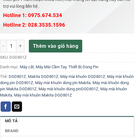
trợ vui lòng liên hệ .
Hotline 1: 0975.674.534
Hotline 2: 028.3535.1596
Máy mài khuôn dùng pin Makita DGD801Z số lượng
Thêm vào giỏ hàng
SKU:
DGD801Z
Danh mục:
Máy cắt
,
Máy Mài Cầm Tay
,
Thiết Bị Dùng Pin
Thẻ:
DGD801Z
,
Makita DGD801Z
,
Máy mài khuôn DGD801Z
,
Máy mài khuôn
dùng pin DGD801Z
,
Máy mài khuôn dùng pin Makita
,
Máy mài khuôn dùng
pin Makita DGD801Z
,
Máy mài khuôn dùng pinDGD801Z
,
Máy mài khuôn
Makita
,
Máy mài khuôn Makita DGD801Z
MÔ TẢ
BRAND