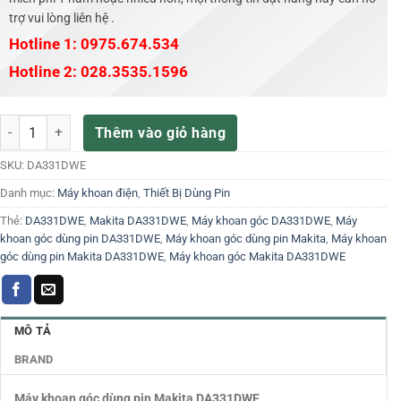
trợ vui lòng liên hệ .
Hotline 1: 0975.674.534
Hotline 2: 028.3535.1596
Máy khoan góc dùng pin Makita DA331DWE số lượng
Thêm vào giỏ hàng
SKU:
DA331DWE
Danh mục:
Máy khoan điện
,
Thiết Bị Dùng Pin
Thẻ:
DA331DWE
,
Makita DA331DWE
,
Máy khoan góc DA331DWE
,
Máy
khoan góc dùng pin DA331DWE
,
Máy khoan góc dùng pin Makita
,
Máy khoan
góc dùng pin Makita DA331DWE
,
Máy khoan góc Makita DA331DWE
MÔ TẢ
BRAND
Máy khoan góc dùng pin Makita DA331DWE