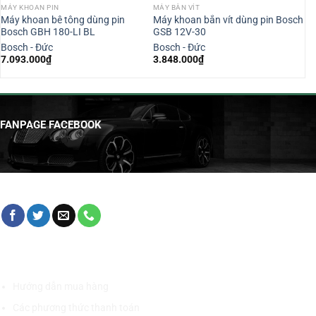
MÁY KHOAN PIN
MÁY BẮN VÍT
Máy khoan bê tông dùng pin
Máy khoan bắn vít dùng pin Bosch
Bosch GBH 180-LI BL
GSB 12V-30
Bosch - Đức
Bosch - Đức
7.093.000
₫
3.848.000
₫
FANPAGE FACEBOOK
HỖ TRỢ KHÁCH HÀNG
Hướng dẫn mua hàng
Các phương thức thanh toán