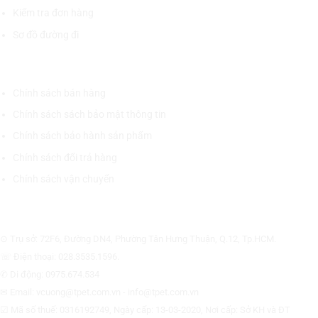
Kiểm tra đơn hàng
Sơ đồ đường đi
CHÍNH SÁCH CHUNG
Chính sách bán hàng
Chính sách sách bảo mật thông tin
Chính sách bảo hành sản phẩm
Chính sách đổi trả hàng
Chính sách vận chuyển
CÔNG TY CỔ PHẦN THƯƠNG MẠI THIẾT BỊ THỊNH PHÁT
⊙ Trụ sở: 72F6, Đường DN4, Phường Tân Hưng Thuận, Q.12, Tp.HCM.
☏ Điện thoại: 028.3535.1596.
✆ Di động: 0975.674.534
✉ Email: vcuong@tpet.com.vn - info@tpet.com.vn
☑ Mã số thuế: 0316192749, Ngày cấp: 13-03-2020, Nơi cấp: Sở KH và ĐT