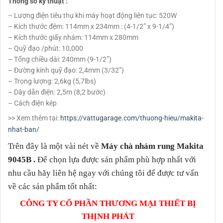
Thông số kỹ thuật :
– Lượng điện tiêu thụ khi máy hoạt động liên tục: 520W
– Kích thước đệm: 114mm x 234mm : (4-1/2” x 9-1/4”)
– Kích thước giấy nhám: 114mm x 280mm
– Quỹ đạo /phút: 10,000
– Tổng chiều dài: 240mm (9-1/2”)
– Đường kính quỹ đạo: 2,4mm (3/32”)
– Trọng lượng: 2,6kg (5,7lbs)
– Dây dẫn điện: 2,5m (8,2 bước)
– Cách điện kép
>> Xem thêm tại:
https://vattugarage.com/thuong-hieu/makita-
nhat-ban/
Trên đây là một vài nét về
Máy chà nhám rung Makita
9045B
.
Để chọn lựa được sản phẩm phù hợp nhất với
nhu cầu hãy liên hệ ngay với chúng tôi để được tư vấn
về các sản phẩm tốt nhất:
CÔNG TY CỔ PHẦN THƯƠNG MẠI THIẾT BỊ
THỊNH PHÁT