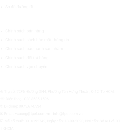
Sơ đồ đường đi
CHÍNH SÁCH CHUNG
Chính sách bán hàng
Chính sách sách bảo mật thông tin
Chính sách bảo hành sản phẩm
Chính sách đổi trả hàng
Chính sách vận chuyển
CÔNG TY CỔ PHẦN THƯƠNG MẠI THIẾT BỊ THỊNH PHÁT
⊙ Trụ sở: 72F6, Đường DN4, Phường Tân Hưng Thuận, Q.12, Tp.HCM.
☏ Điện thoại: 028.3535.1596.
✆ Di động: 0975.674.534
✉ Email: vcuong@tpet.com.vn - info@tpet.com.vn
☑ Mã số thuế: 0316192749, Ngày cấp: 13-03-2020, Nơi cấp: Sở KH và ĐT
TP.HCM.