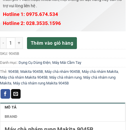
trợ vui lòng liên hệ .
Hotline 1: 0975.674.534
Hotline 2: 028.3535.1596
Máy chà nhám rung Makita 9045B số lượng
Thêm vào giỏ hàng
SKU:
9045B
Danh mục:
Dụng Cụ Dùng Điện
,
Máy Mài Cầm Tay
Thẻ:
9045B
,
Makita 9045B
,
Máy chà nhám 9045B
,
Máy chà nhám Makita
,
Máy chà nhám Makita 9045B
,
Máy chà nhám rung
,
Máy chà nhám rung
Makita
,
Máy chà nhám rung Makita 9045B
MÔ TẢ
BRAND
Máy chà nhám rung Makita 9045B