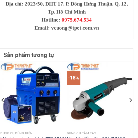
Địa chỉ
: 2023/50, ĐHT 17, P. Đông Hưng Thuận, Q. 12,
Tp. Hồ Chí Minh
Hotline:
0975.674.534
Email:
vcuong@tpet.com.vn
Sản phẩm tương tự
-18%
DỤNG CỤ DÙNG ĐIỆN
DỤNG CỤ CẦM TAY