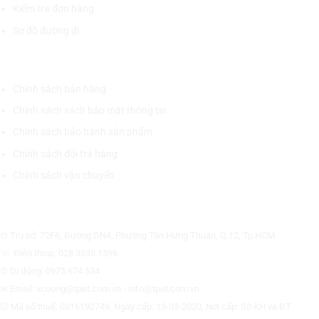
Kiểm tra đơn hàng
Sơ đồ đường đi
CHÍNH SÁCH CHUNG
Chính sách bán hàng
Chính sách sách bảo mật thông tin
Chính sách bảo hành sản phẩm
Chính sách đổi trả hàng
Chính sách vận chuyển
CÔNG TY CỔ PHẦN THƯƠNG MẠI THIẾT BỊ THỊNH PHÁT
⊙ Trụ sở: 72F6, Đường DN4, Phường Tân Hưng Thuận, Q.12, Tp.HCM.
☏ Điện thoại: 028.3535.1596.
✆ Di động: 0975.674.534
✉ Email: vcuong@tpet.com.vn - info@tpet.com.vn
☑ Mã số thuế: 0316192749, Ngày cấp: 13-03-2020, Nơi cấp: Sở KH và ĐT