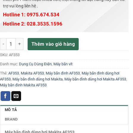
trợ vui lòng liên hệ .
Hotline 1: 0975.674.534
Hotline 2: 028.3535.1596
Máy bắn đinh dùng hơi Makita AF353 số lượng
Thêm vào giỏ hàng
SKU:
AF353
Danh mục:
Dụng Cụ Dùng Điện
,
Máy bắn vít
Thẻ:
AF353
,
Makita AF353
,
Máy bắn đinh AF353
,
Máy bắn đinh dùng hơi
AF353
,
Máy bắn đinh dùng hơi Makita
,
Máy bắn đinh dùng hơi Makita AF353
,
Máy bắn đinh Makita AF353
MÔ TẢ
BRAND
Máy bắn đinh dùng hơi Makita AF353