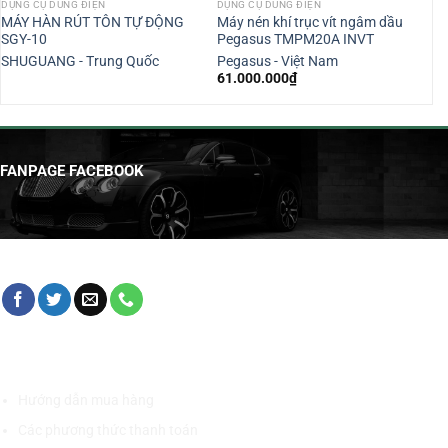
DỤNG CỤ DÙNG ĐIỆN
DỤNG CỤ DÙNG ĐIỆN
MÁY HÀN RÚT TÔN TỰ ĐỘNG
Máy nén khí trục vít ngâm dầu
SGY-10
Pegasus TMPM20A INVT
SHUGUANG - Trung Quốc
Pegasus - Việt Nam
61.000.000
₫
FANPAGE FACEBOOK
HỖ TRỢ KHÁCH HÀNG
Hướng dẫn mua hàng
Các phương thức thanh toán