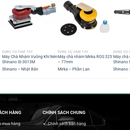
DỤNG CỤ CẦM TAY
DỤNG CỤ CẦM TAY
DỤNG CỤ 
Máy Chà Nhám Vuông Khí Nén
Máy chà nhám Mirka ROS 325
Máy chà 
Shinano SI-3013M
– 77mm
Shinano 
Shinano – Nhật Bản
Mirka – Phần Lan
Shinano 
ÁCH HÀNG
CHÍNH SÁCH CHUNG
n mua hàng
Chính sách bán hàng