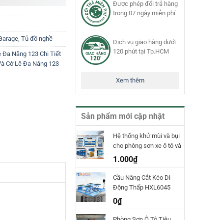
Được phép đổi trả hàng
trong 07 ngày miễn phí
 Garage
,
Tủ đồ nghề
Dịch vụ giao hàng dưới
120 phút tại Tp.HCM
 Đa Năng 123 Chi Tiết
Và Cờ Lê Đa Năng 123
Xem thêm
Sản phẩm mới cập nhật
Hệ thống khử mùi và bụi
cho phòng sơn xe ô tô và
phòng sơn công nghiệp
1.000
₫
TPET
Cầu Nâng Cắt Kéo Di
Động Thấp HXL6045
Hauvrex
0
₫
Phòng Sơn Ô Tô Tiêu