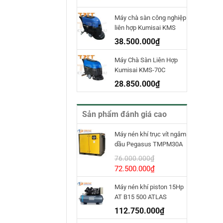
Máy chà sàn công nghiệp
liên hợp Kumisai KMS
70D
38.500.000
₫
Máy Chà Sàn Liên Hợp
Kumisai KMS-70C
28.850.000
₫
Sản phẩm đánh giá cao
Máy nén khí trục vít ngâm
dầu Pegasus TMPM30A
INVT
76.000.000
₫
Giá
Giá
72.500.000
₫
gốc
hiện
Máy nén khí piston 15Hp
là:
tại
AT B15 500 ATLAS
76.000.000₫.
là:
COPCO
72.500.000₫.
112.750.000
₫