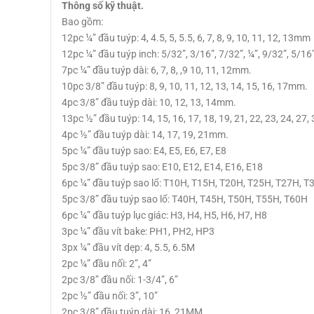
Thông số kỹ thuật.
Bao gồm:
12pc ¼” đầu tuýp: 4, 4.5, 5, 5.5, 6, 7, 8, 9, 10, 11, 12, 13mm
12pc ¼” đầu tuýp inch: 5/32”, 3/16”, 7/32”, ¼”, 9/32”, 5/16”
7pc ¼” đầu tuýp dài: 6, 7, 8, ,9 10, 11, 12mm.
10pc 3/8” đầu tuýp: 8, 9, 10, 11, 12, 13, 14, 15, 16, 17mm.
4pc 3/8” đầu tuýp dài: 10, 12, 13, 14mm.
13pc ½” đầu tuýp: 14, 15, 16, 17, 18, 19, 21, 22, 23, 24, 27
4pc ½” đầu tuýp dài: 14, 17, 19, 21mm.
5pc ¼” đầu tuýp sao: E4, E5, E6, E7, E8
5pc 3/8” đầu tuýp sao: E10, E12, E14, E16, E18
6pc ¼” đầu tuýp sao lổ: T10H, T15H, T20H, T25H, T27H, T
5pc 3/8” đầu tuýp sao lổ: T40H, T45H, T50H, T55H, T60H
6pc ¼” đầu tuýp lục giác: H3, H4, H5, H6, H7, H8
3pc ¼” đầu vít bake: PH1, PH2, HP3
3px ¼” đầu vít dẹp: 4, 5.5, 6.5M
2pc ¼” đầu nối: 2”, 4”
2pc 3/8” đầu nối: 1-3/4”, 6”
2pc ½” đầu nối: 3”, 10”
2pc 3/8” đầu tuýp dài: 16, 21MM