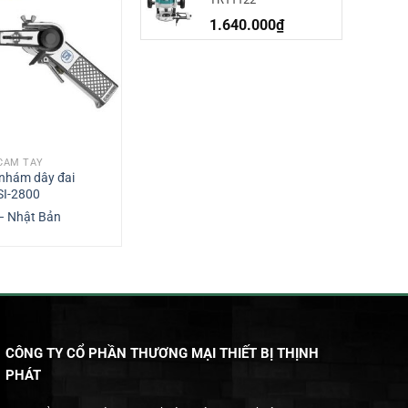
1.640.000
₫
CẦM TAY
DỤNG CỤ CẦM TAY
nhám dây đai
Máy chà nhám tròn sử dụng
SI-2800
khí nén Mirka ROS 650CV
– Nhật Bản
Mirka – Phần Lan
CÔNG TY CỔ PHẦN THƯƠNG MẠI THIẾT BỊ THỊNH
PHÁT