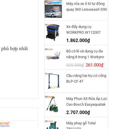
Máy rửa xe ô tô tự động
quay 360 Leisuwash S90
Xe đẩy dụng cụ
WORKPRO W112007
1.862.000
₫
 phù hợp nhất
Bộ cờ lê và dụng cụ đa
năng 8 trong 1 Workpro
W014011
Giá
Giá
261.000
₫
325.000
₫
gốc
hiện
Cầu nâng hai trụ có cổng
là:
tại
BLP-CF 4T
325.000₫.
là:
261.000₫.
Máy Phun Xịt Rửa Áp Lực
Cao Bosch Easyaquatak
120
2.707.000
₫
Máy phay gỗ Total
TR11122