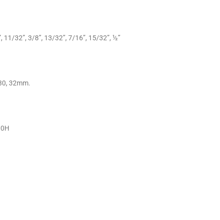
, 11/32”, 3/8”, 13/32”, 7/16”, 15/32”, ½”
, 30, 32mm.
30H