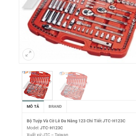
MÔ TẢ
BRAND
Bộ Tuýp Và Cờ Lê Đa Năng 123 Chi Tiết JTC-H123C
Model:
JTC-H123C
Xuất xứ:JTC – Taiwan