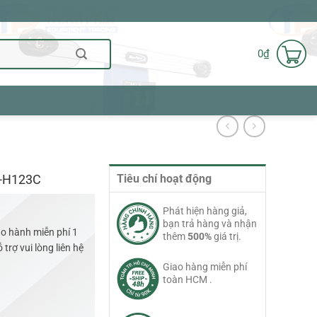
0
₫
C-H123C
Tiêu chí hoạt động
Phát hiện hàng giả,
bạn trả hàng và nhận
o hành miễn phí 1
thêm
500%
giá trị.
trợ vui lòng liên hệ
Giao hàng miễn phí
toàn HCM .