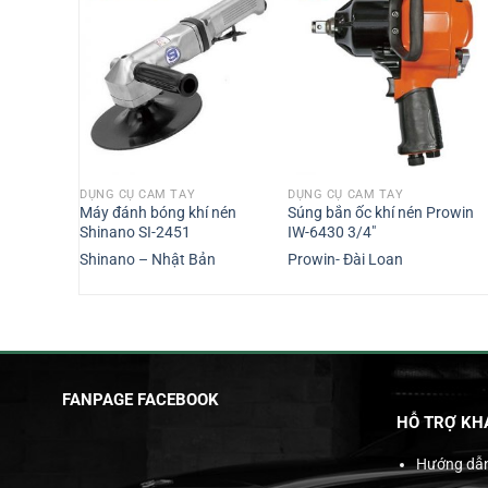
DỤNG CỤ CẦM TAY
DỤNG CỤ CẦM TAY
Shinano SI-
Máy đánh bóng khí nén
Súng bắn ốc khí nén Prowin
Shinano SI-2451
IW-6430 3/4″
n
Shinano – Nhật Bản
Prowin- Đài Loan
FANPAGE FACEBOOK
HỖ TRỢ KH
Hướng dẫ