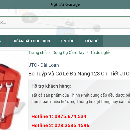
Vật Tư Garage
DỰ ÁN ĐÃ THỰC HIỆN
TIN TỨC
LIÊN HỆ
Trang chủ
/
Dụng Cụ Cầm Tay
/
Tủ đồ nghề
JTC - Đài Loan
Bộ Tuýp Và Cờ Lê Đa Năng 123 Chi Tiết JT
Hỗ trợ khách hàng:
Tất cả sản phẩm của Thịnh Phát cung cấp đều được bả
năm hoặc nhiều hơn, mọi thông tin đặt hàng hay cần hỗ 
.
Hotline 1: 0975.674.534
Hotline 2: 028.3535.1596