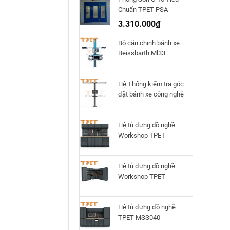
Chuẩn TPET-PSA
3.310.000
₫
Bộ căn chỉnh bánh xe
Beissbarth Ml33
Hệ Thống kiểm tra góc
đặt bánh xe công nghệ
3D Q.Lign T.41
Beissbarth
Hệ tủ đựng dồ nghề
Workshop TPET-
HTWS02
Hệ tủ đựng dồ nghề
Workshop TPET-
HTWS01
Hệ tủ đựng đồ nghề
TPET-MSS040