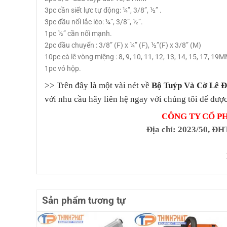
3pc cần siết lực tự động: ¼”, 3/8”, ½” .
3pc đầu nối lắc léo: ¼”, 3/8”, ½”.
1pc ½” cần nối mạnh.
2pc đầu chuyển : 3/8” (F) x ¼” (F), ½”(F) x 3/8” (M)
10pc cà lê vòng miệng : 8, 9, 10, 11, 12, 13, 14, 15, 17, 19
1pc vỏ hộp.
>> Trên đây là một vài nét về
Bộ Tuýp Và Cờ Lê 
với nhu cầu hãy liên hệ ngay với chúng tôi để được
CÔNG TY CỔ P
Địa chỉ
: 2023/50, ĐH
Sản phẩm tương tự