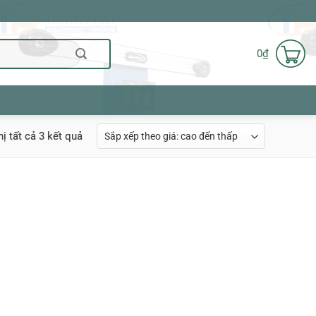
0
₫
Đã
hị tất cả 3 kết quả
sắp
xếp
theo
giá:
cao
đến
thấp