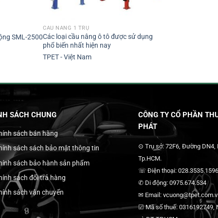
CẦU NÂNG 1 TRỤ
Các loại cầu nâng ô tô được sử dụng
 động SML-2500
phổ biến nhất hiện nay
TPET - Việt Nam
NH SÁCH CHUNG
CÔNG TY CỔ PHẦN THƯ
PHÁT
hính sách bán hàng
⊙ Trụ sở: 72F6, Đường DN4,
hính sách sách bảo mật thông tin
Tp.HCM.
hính sách bảo hành sản phẩm
☏ Điện thoại: 028.3535.1596
hính sách đổi trả hàng
✆ Di động: 0975.674.534
hính sách vận chuyển
✉ Email: vcuong@tpet.com.vn
☑ Mã số thuế: 0316192749, N