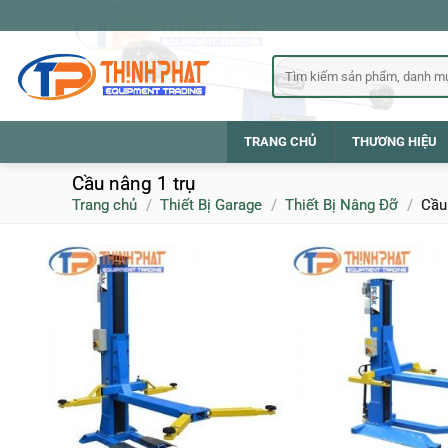
Bỏ
qua
nội
Tìm
kiếm:
dung
TRANG CHỦ
THƯƠNG HIỆU
Cầu nâng 1 trụ
Trang chủ
/
Thiết Bị Garage
/
Thiết Bị Nâng Đỡ
/
Cầu 