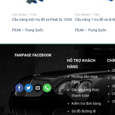
CẦU NÂNG 1 TRỤ
CẦU NÂNG 1 TRỤ
Cầu nâng một trụ đỗ xe Peak SL-2500
Cầu nâng 1 trụ đỗ xe di
PEAK – Trung Quốc
PEAK – Trung Quốc
FANPAGE FACEBOOK
HỖ TRỢ KHÁCH
CHÍ
HÀNG
C
Hướng dẫn mua
C
hàng
C
Các phương thức
C
thanh toán
C
Kiểm tra đơn hàng
Sơ đồ đường đi