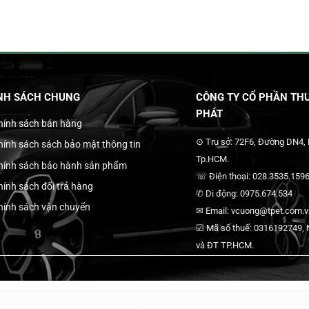
NH SÁCH CHUNG
CÔNG TY CỔ PHẦN THƯ
PHÁT
hính sách bán hàng
⊙ Trụ sở: 72F6, Đường DN4,
hính sách sách bảo mật thông tin
Tp.HCM.
hính sách bảo hành sản phẩm
☏ Điện thoại: 028.3535.1596
hính sách đổi trả hàng
✆ Di động: 0975.674.534
hính sách vận chuyển
✉ Email: vcuong@tpet.com.vn
☑ Mã số thuế: 0316192749, N
và ĐT TP.HCM.