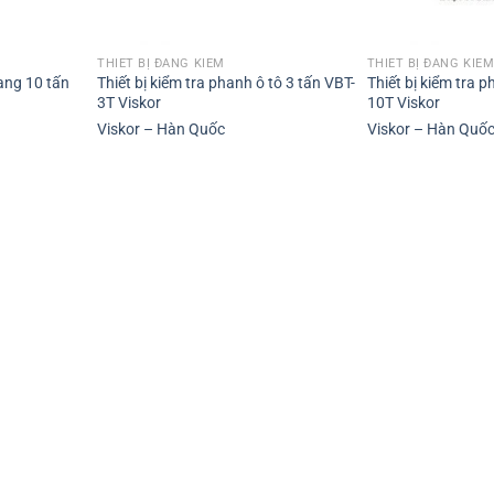
THIẾT BỊ ĐĂNG KIỂM
THIẾT BỊ ĐĂNG KIỂ
gang 10 tấn
Thiết bị kiểm tra phanh ô tô 3 tấn VBT-
Thiết bị kiểm tra p
3T Viskor
10T Viskor
Viskor – Hàn Quốc
Viskor – Hàn Quố