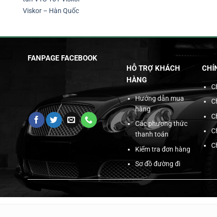
Viskor – Hàn Quốc
FANPAGE FACEBOOK
HỖ TRỢ KHÁCH
CHÍ
HÀNG
C
Hướng dẫn mua
C
hàng
C
Các phương thức
C
thanh toán
C
Kiểm tra đơn hàng
Sơ đồ đường đi