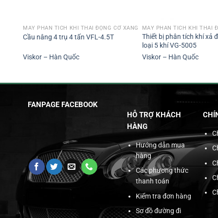
MÁY PHÂN TÍCH KHÍ THẢI ĐỘNG CƠ XĂNG
MÁY PHÂN TÍCH KHÍ THẢI 
Thiết bị phân tích khí xả
Cầu nâng 4 trụ 4 tấn VFL-4.5T
loại 5 khí VG-5005
Viskor – Hàn Quốc
Viskor – Hàn Quốc
FANPAGE FACEBOOK
HỖ TRỢ KHÁCH
CHÍ
HÀNG
C
Hướng dẫn mua
C
hàng
C
Các phương thức
C
thanh toán
C
Kiểm tra đơn hàng
Sơ đồ đường đi