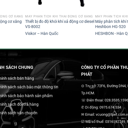
ĐỘNG CƠ XĂNG
MÁY PHÂN TÍCH KHÍ THẢI ĐỘNG CƠ XĂNG
MÁY PHÂN TÍCH KH
 động cơ xăng
Thiết bị đo độ khói khí xả động cơ diesel
Máy phân tích khí 
VS-8002
Heshbon HG-520
Viskor – Hàn Quốc
HESHBON - Hàn Q
NH SÁCH CHUNG
CÔNG TY CỔ PHẦN THƯ
PHÁT
hính sách bán hàng
⊙ Trụ sở: 72F6, Đường DN4,
hính sách sách bảo mật thông tin
Tp.HCM.
hính sách bảo hành sản phẩm
☏ Điện thoại: 028.3535.1596
hính sách đổi trả hàng
✆ Di động: 0975.674.534
hính sách vận chuyển
✉ Email: vcuong@tpet.com.vn
☑ Mã số thuế: 0316192749, N