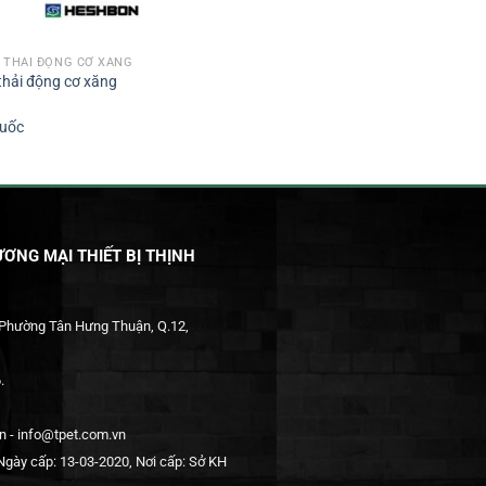
Í THẢI ĐỘNG CƠ XĂNG
thải động cơ xăng
uốc
ƠNG MẠI THIẾT BỊ THỊNH
 Phường Tân Hưng Thuận, Q.12,
.
 - info@tpet.com.vn
gày cấp: 13-03-2020, Nơi cấp: Sở KH