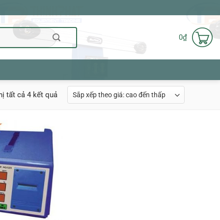
0
₫
Đã
hị tất cả 4 kết quả
sắp
xếp
theo
giá:
cao
đến
thấp