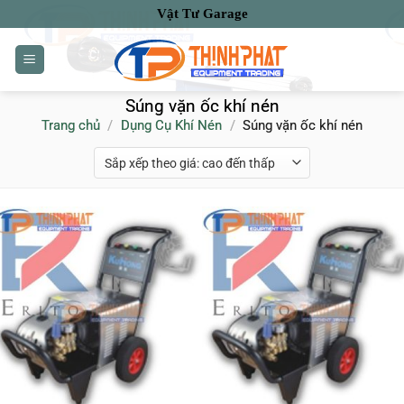
Bỏ
Vật Tư Garage
qua
nội
dung
Súng vặn ốc khí nén
Trang chủ
/
Dụng Cụ Khí Nén
/
Súng vặn ốc khí nén