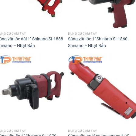
ỤNG CỤ CẦM TAY
DỤNG CỤ CẦM TAY
úng vặn ốc dài 1″ Shinano SI-1888
Súng vặn ốc 1″ Shinano SI-1860
hinano – Nhật Bản
Shinano – Nhật Bản
ỤNG CỤ CẦM TAY
DỤNG CỤ CẦM TAY
Súng vặn bu lông tay ngang 1/4″