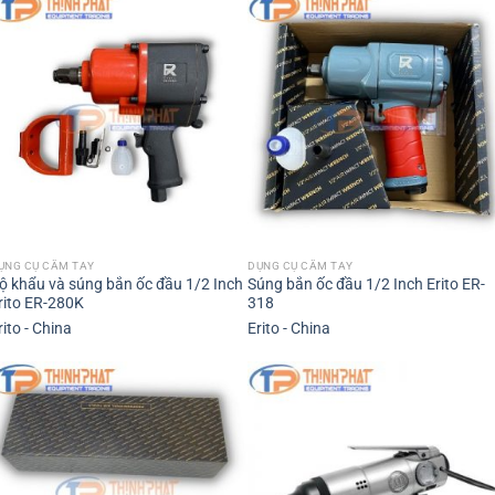
ỤNG CỤ CẦM TAY
DỤNG CỤ CẦM TAY
ộ khẩu và súng bắn ốc đầu 1/2 Inch
Súng bắn ốc đầu 1/2 Inch Erito ER-
rito ER-280K
318
rito - China
Erito - China