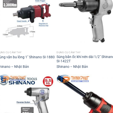
ỤNG CỤ CẦM TAY
DỤNG CỤ CẦM TAY
Súng bắn ốc khí nén dài 1/2″ Shinan
úng vặn bu lông 1″ Shinano SI-1880
SI-1422T
hinano – Nhật Bản
Shinano – Nhật Bản