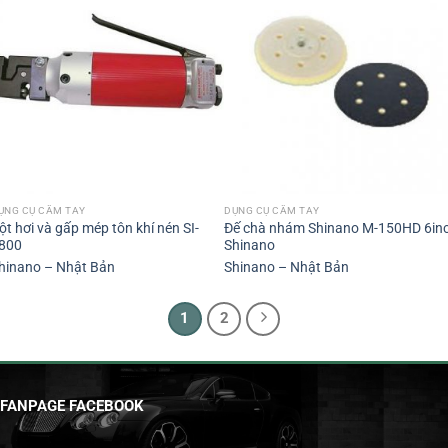
ỤNG CỤ CẦM TAY
DỤNG CỤ CẦM TAY
ột hơi và gấp mép tôn khí nén SI-
Đế chà nhám Shinano M-150HD 6in
800
Shinano
hinano – Nhật Bản
Shinano – Nhật Bản
1
2
FANPAGE FACEBOOK