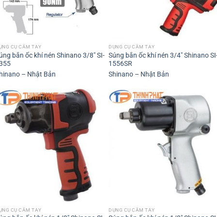
ỤNG CỤ CẦM TAY
DỤNG CỤ CẦM TAY
úng bắn ốc khí nén Shinano 3/8″ SI-
Súng bắn ốc khí nén 3/4″ Shinano SI
355
1556SR
hinano – Nhật Bản
Shinano – Nhật Bản
ỤNG CỤ CẦM TAY
DỤNG CỤ CẦM TAY