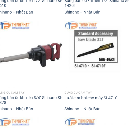
úng bắn ốc khí nén 1/2″ Shinano SI-
Súng bắn ốc khí nén 1/2″ Shinano SI
610
1420T
hinano – Nhật Bản
Shinano – Nhật Bản
ỤNG CỤ CẦM TAY
DỤNG CỤ CẦM TAY
úng bắn ốc khí nén 3/4″ Shinano SI-
Lưỡi cưa hơi cho máy SI-4710
878
hinano – Nhật Bản
Shinano – Nhật Bản