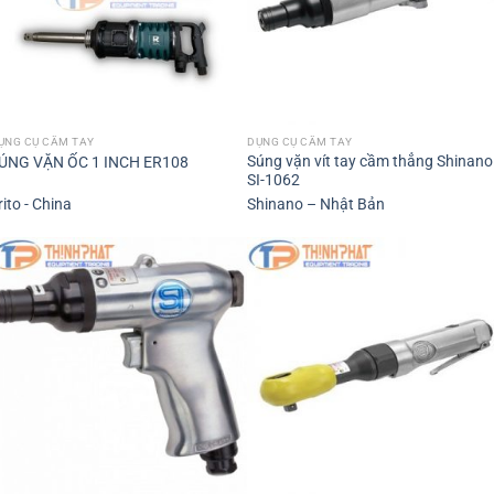
ỤNG CỤ CẦM TAY
DỤNG CỤ CẦM TAY
Súng vặn vít tay cầm thẳng Shinano
ÚNG VẶN ỐC 1 INCH ER108
SI-1062
rito - China
Shinano – Nhật Bản