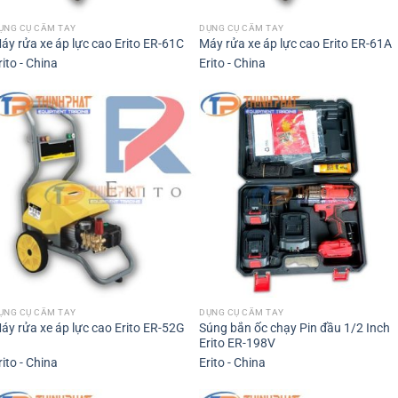
ỤNG CỤ CẦM TAY
DỤNG CỤ CẦM TAY
áy rửa xe áp lực cao Erito ER-61C
Máy rửa xe áp lực cao Erito ER-61A
rito - China
Erito - China
ỤNG CỤ CẦM TAY
DỤNG CỤ CẦM TAY
Súng bắn ốc chạy Pin đầu 1/2 Inch
áy rửa xe áp lực cao Erito ER-52G
Erito ER-198V
rito - China
Erito - China