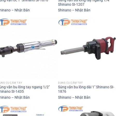
úng vặn ốc 1″ Shinano SI-1870
Shinano SI-1207
hinano – Nhật Bản
Shinano – Nhật Bản
ỤNG CỤ CẦM TAY
DỤNG CỤ CẦM TAY
úng vặn bu lông tay ngang 1/2″
Súng vặn bu lông dài 1″ Shinano SI-
hinano SI-1435
1876
hinano – Nhật Bản
Shinano – Nhật Bản