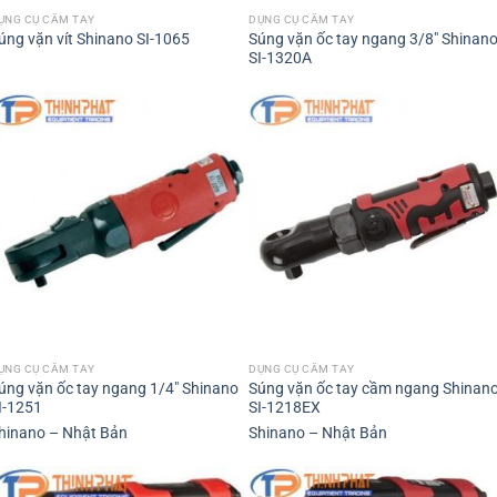
ỤNG CỤ CẦM TAY
DỤNG CỤ CẦM TAY
Súng vặn ốc tay ngang 3/8″ Shinan
úng vặn vít Shinano SI-1065
SI-1320A
ỤNG CỤ CẦM TAY
DỤNG CỤ CẦM TAY
úng vặn ốc tay ngang 1/4″ Shinano
Súng vặn ốc tay cầm ngang Shinan
I-1251
SI-1218EX
hinano – Nhật Bản
Shinano – Nhật Bản