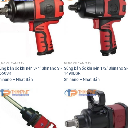
ỤNG CỤ CẦM TAY
DỤNG CỤ CẦM TAY
úng bắn ốc khí nén 3/4″ Shinano SI-
Súng bắn ốc khí nén 1/2″ Shinano SI
550SR
1490BSR
hinano – Nhật Bản
Shinano – Nhật Bản